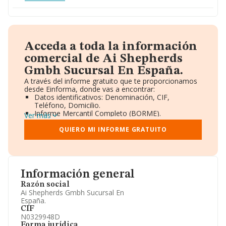
Acceda a toda la información
comercial de Ai Shepherds
Gmbh Sucursal En España.
A través del informe gratuito que te proporcionamos
desde Einforma, donde vas a encontrar:
Datos identificativos: Denominación, CIF,
Teléfono, Domicilio.
Informe Mercantil Completo (BORME).
Ver más
Gráficos de Evolución Ventas y Empleados.
Consejo de Administración y Administradores.
QUIERO MI INFORME GRATUITO
Directivos y Ejecutivos.
Accionistas.
Participaciones y Vinculaciones en otras empresas.
Artículos de prensa publicados sobre la empresa.
Información oficial y registral complementaria.
Información general
Razón social
Ai Shepherds Gmbh Sucursal En
España.
CIF
N0329948D
Forma jurídica