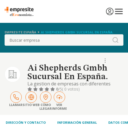
EMPRESITE ESPAÑA
AI SHEPHERDS GMBH SUCURSAL EN ESPAÑA.
Buscar
Ai Shepherds Gmbh
Sucursal En España.
La gestion de empresas con diferentes
modelos comerciales, relacionados con la
0
/5
( 0 votos)
inteligencia artificial
LLAMAR
SITIO WEB
CÓMO
VER
LLEGAR
INFORME
DIRECCIÓN Y CONTACTO
INFORMACIÓN GENERAL
DATOS COM