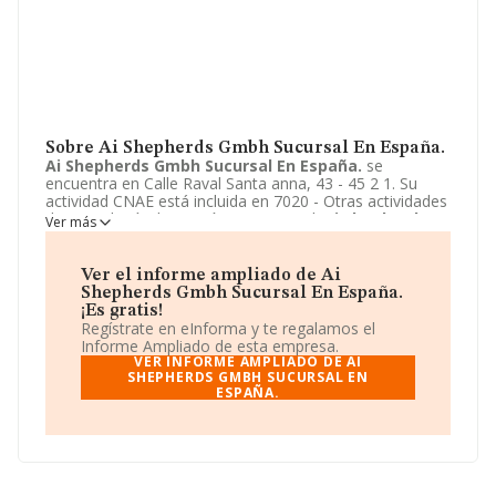
Sobre Ai Shepherds Gmbh Sucursal En España.
Ai Shepherds Gmbh Sucursal En España.
se
encuentra en Calle Raval Santa anna, 43 - 45 2 1. Su
actividad CNAE está incluida en 7020 - Otras actividades
de consultoría de gestión empresarial.
Ai Shepherds
Ver más
Gmbh Sucursal En España.
está registrada como
Otras entidades extranjeras.
Ver el informe ampliado de Ai
Shepherds Gmbh Sucursal En España.
¡Es gratis!
Regístrate en eInforma y te regalamos el
Informe Ampliado de esta empresa.
VER INFORME AMPLIADO DE AI
SHEPHERDS GMBH SUCURSAL EN
ESPAÑA.