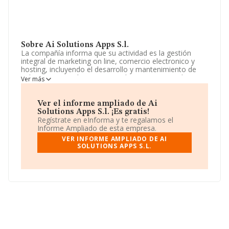
Sobre Ai Solutions Apps S.l.
La compañía informa que su actividad es la gestión
integral de marketing on line, comercio electronico y
hosting, incluyendo el desarrollo y mantenimiento de
aplicaciones y soluciones tecnologicas potenciadas con
Ver más
inteligencia artificial, etc. La sociedad está registrada
como Sociedad Limitada. La actividad de referencia
CNAE corresponde a 'Agencias de publicidad', cuyo
Ver el informe ampliado de Ai
Código es 7311. No realiza actividad de importación y/o
Solutions Apps S.l. ¡Es gratis!
exportación.
Regístrate en eInforma y te regalamos el
Informe Ampliado de esta empresa.
La sociedad
Ai Solutions Apps S.L
, con CIF
VER INFORME AMPLIADO DE AI
B22852297, se encuentra en Calle Creueta núm. 20,
SOLUTIONS APPS S.L.
(08870), en el municipio de Sitges, en Barcelona,
Cataluña.
En base a la información de la que dispone INFORMA
sobre 39.891 compañías, a nivel nacional la facturación
asciende a 18.414 millones de euros y se calcula un
promedio de facturación de 461 mil euros entre todas
las compañías. Por último, con el fin de ampliar la
información relativa al ámbito de la empresa, la media
de empleados es de 2. La antigüedad desde la