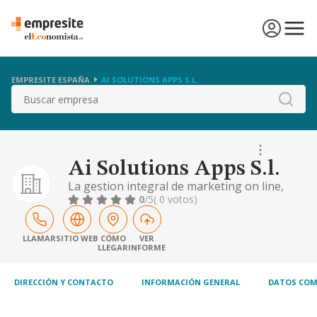
EMPRESITE ESPAÑA
AI SOLUTIONS APPS S.L.
Buscar
Ai Solutions Apps S.l.
La gestion integral de marketing on line,
comercio electronico y hosting, incluyendo el
0
/5
( 0 votos)
desarrollo y mantenimiento de aplicaciones
y soluciones tecnologicas potenciadas con
inteligencia artificial, etc
LLAMAR
SITIO WEB
CÓMO
VER
LLEGAR
INFORME
DIRECCIÓN Y CONTACTO
INFORMACIÓN GENERAL
DATOS COM