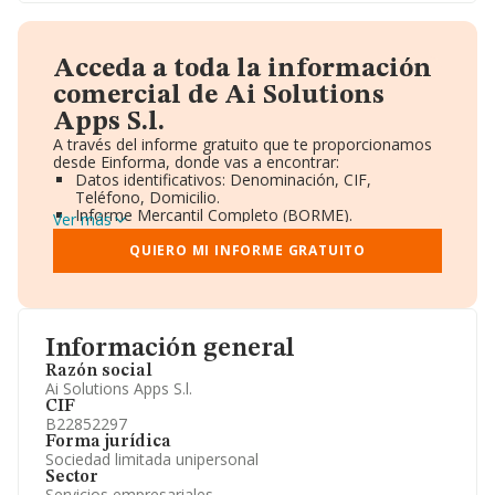
Acceda a toda la información
comercial de Ai Solutions
Apps S.l.
A través del informe gratuito que te proporcionamos
desde Einforma, donde vas a encontrar:
Datos identificativos: Denominación, CIF,
Teléfono, Domicilio.
Informe Mercantil Completo (BORME).
Ver más
Gráficos de Evolución Ventas y Empleados.
Consejo de Administración y Administradores.
QUIERO MI INFORME GRATUITO
Directivos y Ejecutivos.
Accionistas.
Participaciones y Vinculaciones en otras empresas.
Artículos de prensa publicados sobre la empresa.
Información oficial y registral complementaria.
Información general
Razón social
Ai Solutions Apps S.l.
CIF
B22852297
Forma jurídica
Sociedad limitada unipersonal
Sector
Servicios empresariales