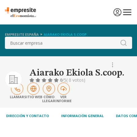
EMPRESITE ESPAÑA
AIARAKO EKIOLA S.COOP.
Buscar
Aiarako Ekiola S.coop.
0
/5
( 0 votos)
LLAMAR
SITIO WEB
CÓMO
VER
LLEGAR
INFORME
DIRECCIÓN Y CONTACTO
INFORMACIÓN GENERAL
DATOS COM