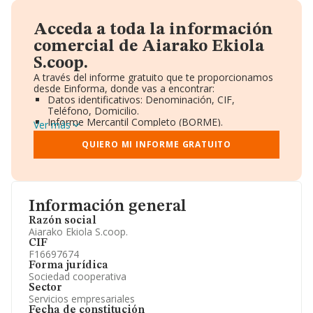
Acceda a toda la información
comercial de Aiarako Ekiola
S.coop.
A través del informe gratuito que te proporcionamos
desde Einforma, donde vas a encontrar:
Datos identificativos: Denominación, CIF,
Teléfono, Domicilio.
Informe Mercantil Completo (BORME).
Ver más
Gráficos de Evolución Ventas y Empleados.
Consejo de Administración y Administradores.
QUIERO MI INFORME GRATUITO
Directivos y Ejecutivos.
Accionistas.
Participaciones y Vinculaciones en otras empresas.
Artículos de prensa publicados sobre la empresa.
Información oficial y registral complementaria.
Información general
Razón social
Aiarako Ekiola S.coop.
CIF
F16697674
Forma jurídica
Sociedad cooperativa
Sector
Servicios empresariales
Fecha de constitución