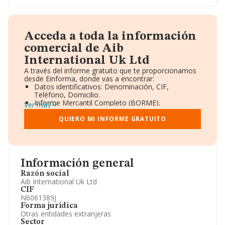
Acceda a toda la información
comercial de Aib
International Uk Ltd
A través del informe gratuito que te proporcionamos
desde Einforma, donde vas a encontrar:
Datos identificativos: Denominación, CIF,
Teléfono, Domicilio.
Informe Mercantil Completo (BORME).
Ver más
Gráficos de Evolución Ventas y Empleados.
Consejo de Administración y Administradores.
QUIERO MI INFORME GRATUITO
Directivos y Ejecutivos.
Accionistas.
Participaciones y Vinculaciones en otras empresas.
Artículos de prensa publicados sobre la empresa.
Información oficial y registral complementaria.
Información general
Razón social
Aib International Uk Ltd
CIF
N6061389J
Forma jurídica
Otras entidades extranjeras
Sector