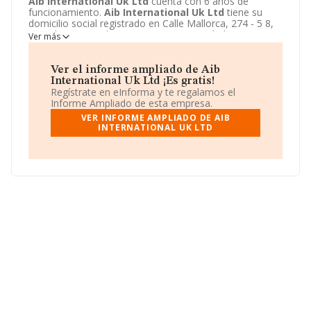
Aib International Uk Ltd
cuenta con 6 años de
funcionamiento.
Aib International Uk Ltd
tiene su
domicilio social registrado en Calle Mallorca, 274 - 5 8,
Barcelona, Barcelona. Enmarca su actividad CNAE
Ver más
principal como 7120 - Ensayos y análisis técnicos.
Aib
International Uk Ltd
aparece inscrita como Otras
entidades extranjeras.
Ver el informe ampliado de Aib
International Uk Ltd ¡Es gratis!
Regístrate en eInforma y te regalamos el
Informe Ampliado de esta empresa.
VER INFORME AMPLIADO DE AIB
INTERNATIONAL UK LTD