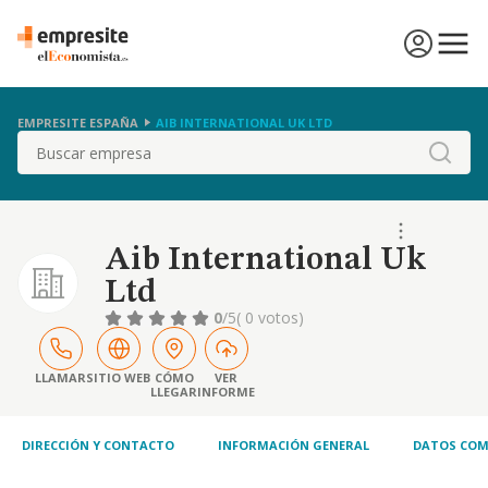
EMPRESITE ESPAÑA
AIB INTERNATIONAL UK LTD
Buscar
Aib International Uk
Ltd
0
/5
( 0 votos)
LLAMAR
SITIO WEB
CÓMO
VER
LLEGAR
INFORME
DIRECCIÓN Y CONTACTO
INFORMACIÓN GENERAL
DATOS COM