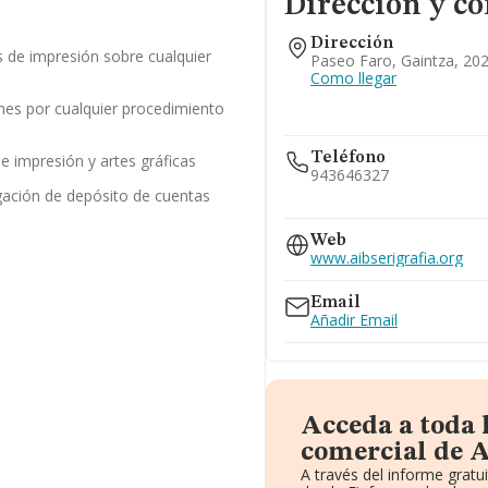
Dirección y co
Dirección
os de impresión sobre cualquier
Paseo Faro, Gaintza, 20
Como llegar
nes por cualquier procedimiento
Teléfono
e impresión y artes gráficas
943646327
gación de depósito de cuentas
943632366
Web
www.aibserigrafia.org
Email
Añadir Email
Acceda a toda 
comercial de A
A través del informe grat