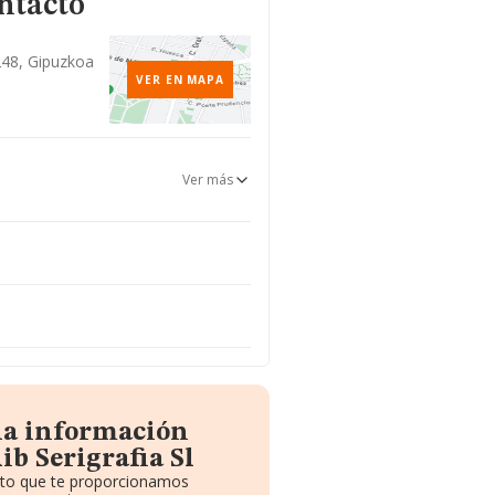
ntacto
248, Gipuzkoa
VER EN MAPA
Ver más
la información
ib Serigrafia Sl
uito que te proporcionamos