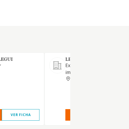
LEGUI
LEITZARAN GRAFIKAK SL
L
Explotación y gestión de una
imprenta.
GUIPUZCOA
VER FICHA
VER INFORME
VER FIC