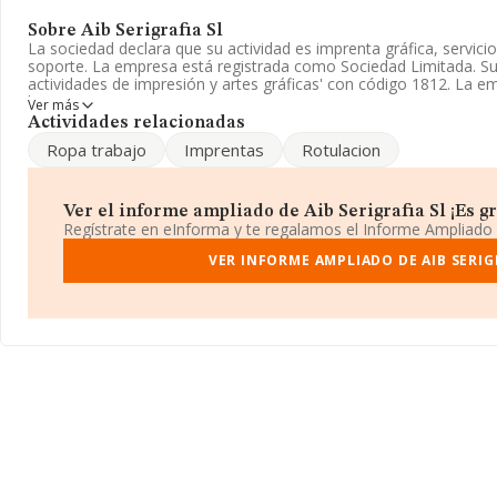
Sobre Aib Serigrafia Sl
La sociedad declara que su actividad es imprenta gráfica, servici
soporte. La empresa está registrada como Sociedad Limitada. Su
actividades de impresión y artes gráficas' con código 1812. La 
las exportaciones.
Ver más
Actividades relacionadas
Para llamar las oficinas se puede hacer a través del número 943
Ropa trabajo
Imprentas
Rotulacion
www.aibserigrafia.org
.
La sociedad española
Aib Serigrafia S.L
, B20193959, se encuen
Sagarzazu, (20248), en el municipio de Gaintza, provincia de Gui
Ver el informe ampliado de Aib Serigrafia Sl ¡Es gr
Regístrate en eInforma y te regalamos el Informe Ampliado
Con los datos a disposición de INFORMA sobre 22.132 empresas p
facturación en el ámbito nacional alcanza los 6.224 millones de 
VER INFORME AMPLIADO DE AIB SERIG
de la facturación entre todas las empresas es de 281 mil euros. E
la provincia de Guipúzcoa, en la base de datos de INFORMA apa
han obtenido los 95 millones de euros. Con el fin de ampliar la in
compañías, la media de empleados es de 2. La antigüedad desde 