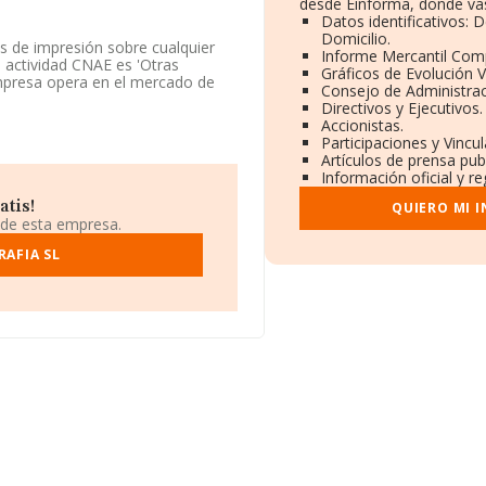
desde Einforma, donde vas
Datos identificativos: 
Domicilio.
os de impresión sobre cualquier
Informe Mercantil Com
 actividad CNAE es 'Otras
Gráficos de Evolución 
empresa opera en el mercado de
Consejo de Administrac
Directivos y Ejecutivos.
Accionistas.
646327 y la web es
Participaciones y Vincu
Artículos de prensa pub
Información oficial y r
tra en Paseo Faro Casa
púzcoa, País Vasco.
atis!
QUIERO MI 
 de esta empresa.
ertenecientes al sector, la
euros y se estima que el promedio
RAFIA SL
n relación con la información de
recen 254 empresas, cuyas ventas
formación relativa a las
la constitución es de 21 años.