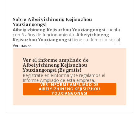
Sobre Aibeiyizhineng Kejisuzhou
Youxiangongsi
Aibeiyizhineng Kejisuzhou Youxiangongsi
cuenta
con 5 años de funcionamiento.
Aibeiyizhineng
Kejisuzhou Youxiangongsi
tiene su domicilio social
registrado en Calle Princesa de Eboli, 21 - 2 C, Madrid,
Ver más
Madrid. Enmarca su actividad CNAE principal como 4619
- Actividades de los agentes del comercio al por mayor
no especializado.
Aibeiyizhineng Kejisuzhou
Ver el informe ampliado de
Youxiangongsi
aparece inscrita como Otras entidades
Aibeiyizhineng Kejisuzhou
extranjeras.
Youxiangongsi ¡Es gratis!
Regístrate en eInforma y te regalamos el
Informe Ampliado de esta empresa.
VER INFORME AMPLIADO DE
AIBEIYIZHINENG KEJISUZHOU
YOUXIANGONGSI