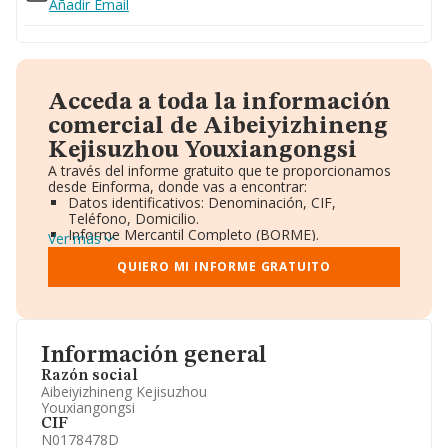
Añadir Email
Acceda a toda la información
comercial de Aibeiyizhineng
Kejisuzhou Youxiangongsi
A través del informe gratuito que te proporcionamos
desde Einforma, donde vas a encontrar:
Datos identificativos: Denominación, CIF,
Teléfono, Domicilio.
Informe Mercantil Completo (BORME).
Ver más
Gráficos de Evolución Ventas y Empleados.
Consejo de Administración y Administradores.
QUIERO MI INFORME GRATUITO
Directivos y Ejecutivos.
Accionistas.
Participaciones y Vinculaciones en otras empresas.
Artículos de prensa publicados sobre la empresa.
Información oficial y registral complementaria.
Información general
Razón social
Aibeiyizhineng Kejisuzhou
Youxiangongsi
CIF
N0178478D