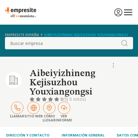
EMPRESITE ESPAÑA
AIBEIYIZHINENG KEJISUZHOU YOUXIANGONGSI
Buscar
Aibeiyizhineng
Kejisuzhou
Youxiangongsi
0
/5
( 0 votos)
LLAMAR
SITIO WEB
CÓMO
VER
LLEGAR
INFORME
DIRECCIÓN Y CONTACTO
INFORMACIÓN GENERAL
DATOS COM