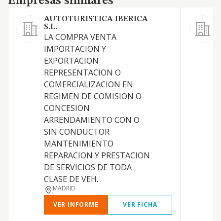
Empresas similares
AUTOTURISTICA IBERICA
P
S.L.
L
LA COMPRA VENTA
IMPORTACION Y
EXPORTACION
REPRESENTACION O
COMERCIALIZACION EN
REGIMEN DE COMISION O
S
CONCESION
P
ARRENDAMIENTO CON O
SIN CONDUCTOR
MANTENIMIENTO
REPARACION Y PRESTACION
DE SERVICIOS DE TODA
CLASE DE VEH.
MADRID
VER INFORME
VER FICHA