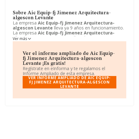
Sobre Aic Equip-fj Jimenez Arquitectura-
algescon Levante
La empresa
Aic Equip-fj Jimenez Arquitectura-
algescon Levante
lleva ya 9 años en funcionamiento.
La empresa
Aic Equip-fj Jimenez Arquitectura-
algescon Levante
sita en Calle Felip Maria Garin, 4 -
Ver más
B, Valencia, Valencia. La actividad CNAE de esta
compañía es 7111 - Servicios técnicos de arquitectura.
La emprea
Aic Equip-fj Jimenez Arquitectura-
Ver el informe ampliado de Aic Equip-
algescon Levante
se registra como Unión temporal
fj Jimenez Arquitectura-algescon
de empresas.
Levante ¡Es gratis!
Regístrate en eInforma y te regalamos el
Informe Ampliado de esta empresa.
VER INFORME AMPLIADO DE AIC EQUIP-
FJ JIMENEZ ARQUITECTURA-ALGESCON
LEVANTE