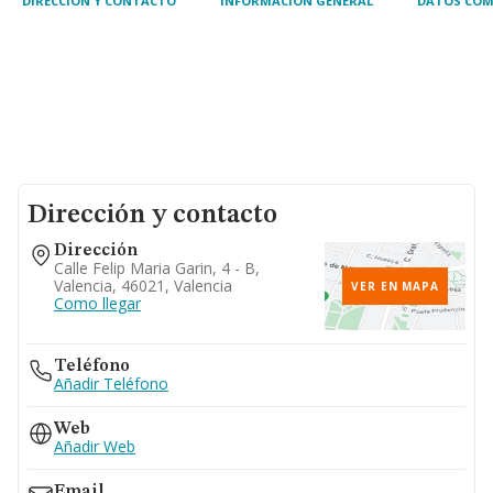
DIRECCIÓN Y CONTACTO
INFORMACIÓN GENERAL
DATOS COM
Dirección y contacto
Dirección
Calle Felip Maria Garin, 4 - B,
Valencia, 46021, Valencia
VER EN MAPA
Como llegar
Teléfono
Añadir Teléfono
Web
Añadir Web
Email