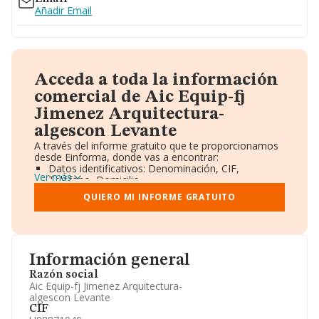
Añadir Email
Acceda a toda la información
comercial de Aic Equip-fj
Jimenez Arquitectura-
algescon Levante
A través del informe gratuito que te proporcionamos
desde Einforma, donde vas a encontrar:
Datos identificativos: Denominación, CIF,
Ver más
Teléfono, Domicilio.
Informe Mercantil Completo (BORME).
QUIERO MI INFORME GRATUITO
Gráficos de Evolución Ventas y Empleados.
Consejo de Administración y Administradores.
Directivos y Ejecutivos.
Accionistas.
Participaciones y Vinculaciones en otras empresas.
Información general
Artículos de prensa publicados sobre la empresa.
Información oficial y registral complementaria.
Razón social
Aic Equip-fj Jimenez Arquitectura-
algescon Levante
CIF