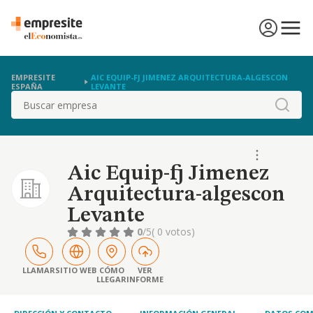
EMPRESITE
AIC EQUIP-FJ JIMENEZ ARQUITECTURA-ALGESCON
ESPAÑA
LEVANTE
Buscar
Aic Equip-fj Jimenez
Arquitectura-algescon
Levante
0
/5
( 0 votos)
LLAMAR
SITIO WEB
CÓMO
VER
LLEGAR
INFORME