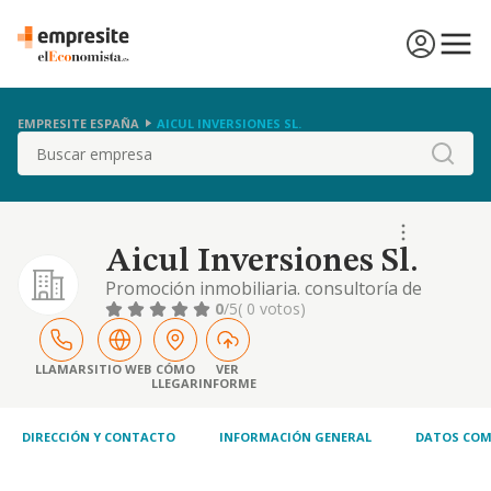
EMPRESITE ESPAÑA
AICUL INVERSIONES SL.
Buscar
Aicul Inversiones Sl.
Promoción inmobiliaria. consultoría de
gestión empresarial. actuar como sociedad
0
/5
( 0 votos)
holding mediante la participación en el
capital de entidades, dirigiendo y
gestionando dichas participaciones, y, en su
LLAMAR
SITIO WEB
CÓMO
VER
LLEGAR
INFORME
caso, las actividades desarrolladas por éstas,
así como la prestación de servicios de
asesoramiento
DIRECCIÓN Y CONTACTO
INFORMACIÓN GENERAL
DATOS COM