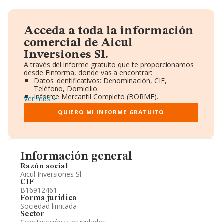
Acceda a toda la información
comercial de Aicul
Inversiones Sl.
A través del informe gratuito que te proporcionamos
desde Einforma, donde vas a encontrar:
Datos identificativos: Denominación, CIF,
Teléfono, Domicilio.
Informe Mercantil Completo (BORME).
Ver más
Gráficos de Evolución Ventas y Empleados.
Consejo de Administración y Administradores.
QUIERO MI INFORME GRATUITO
Directivos y Ejecutivos.
Accionistas.
Participaciones y Vinculaciones en otras empresas.
Artículos de prensa publicados sobre la empresa.
Información oficial y registral complementaria.
Información general
Razón social
Aicul Inversiones Sl.
CIF
B16912461
Forma jurídica
Sociedad limitada
Sector
Construcción y actividades