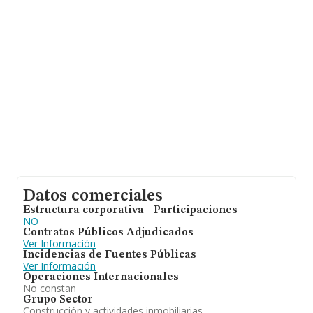
información relativa a la provincia de Madrid, en la base
de datos INFORMA constan 39467 empresas, con
ventas de hasta 14.368 millones de euros. Para aportar
ulterior información de interés en el ámbito sectorial, la
antigüedad alcanza los 20 años desde la constitución.
La media de empleados de las empresas es de 1.
Datos comerciales
Estructura corporativa - Participaciones
NO
Contratos Públicos Adjudicados
Ver Información
Incidencias de Fuentes Públicas
Ver Información
Operaciones Internacionales
No constan
Grupo Sector
Construcción y actividades inmobiliarias