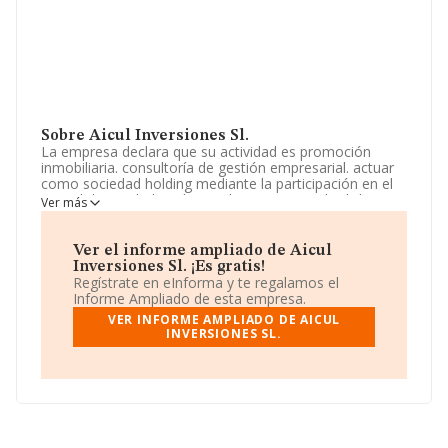
Sobre Aicul Inversiones Sl.
La empresa declara que su actividad es promoción
inmobiliaria. consultoría de gestión empresarial. actuar
como sociedad holding mediante la participación en el
capital de entidades, dirigiendo y gestionando dichas
Ver más
participaciones, y, en su caso, las actividades
desarrolladas por éstas, así como la prestación de
servicios de asesoramiento. La sociedad está registrada
Ver el informe ampliado de Aicul
como Sociedad Limitada. Tiene CNAE: 6812 - '%cnae%'.
Inversiones Sl. ¡Es gratis!
La compañía no tiene actividad en mercados exteriores.
Regístrate en eInforma y te regalamos el
Informe Ampliado de esta empresa.
La sociedad
Aicul Inversiones S.L
, B16912461, se
VER INFORME AMPLIADO DE AICUL
encuentra en Calle Fernandez De Oviedo núm. 11 Bjlc,
INVERSIONES SL.
(28002), Madrid, Madrid.
En base a la información de la que dispone INFORMA
sobre 231.218 compañías, la facturación en el ámbito
nacional alcanza los 29.817 millones de euros y el
promedio de la facturación de ventas entre todas las
compañías asciende a los 128 mil euros. En cuanto a la