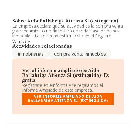
Sobre Aida Ballabriga Atienza Sl (extinguida)
La empresa declara que su actividad es la compra venta
y arrendamiento no financiero de toda clase de bienes
inmuebles. La sociedad está inscrita en el Registro
Mercantil como Sociedad Limitada. Su CNAE
Ver más
corresponde a 7320 con código 'Estudio de mercado y
Actividades relacionadas
realización de encuestas de opinión pública'. La
Inmobiliarias
Compra venta inmuebles
compañía no tiene actividad en mercados exteriores.
La empresa
Aida Ballabriga Atienza S.L
(extinguida)
, NIF B62746169, tiene domicilio fiscal en
Ver el informe ampliado de Aida
Calle Fernando Poo núm. 59 Bj, (08005), en el municipio
Ballabriga Atienza Sl (extinguida) ¡Es
de Barcelona, Cataluña.
gratis!
Regístrate en eInforma y te regalamos el
En relación con el sector y disponiendo de los datos de
Informe Ampliado de esta empresa.
hasta 8.555 empresas, en el ámbito nacional la
VER INFORME AMPLIADO DE AIDA
facturación alcanza la cifra de 1.308 millones de euros y
BALLABRIGA ATIENZA SL (EXTINGUIDA)
se calcula un promedio de facturación de 152 mil euros
entre todas las compañías. Para aportar ulterior
información de interés en el ámbito sectorial, la media
de empleados es de 2. La antigüedad alcanza los 19
años desde la constitución.