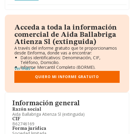
Acceda a toda la información
comercial de Aida Ballabriga
Atienza Sl (extinguida)
A través del informe gratuito que te proporcionamos
desde Einforma, donde vas a encontrar:
Datos identificativos: Denominación, CIF,
Teléfono, Domicilio.
Informe Mercantil Completo (BORME).
Ver más
Gráficos de Evolución Ventas y Empleados.
Consejo de Administración y Administradores.
QUIERO MI INFORME GRATUITO
Directivos y Ejecutivos.
Accionistas.
Participaciones y Vinculaciones en otras empresas.
Artículos de prensa publicados sobre la empresa.
Información oficial y registral complementaria.
Información general
Razón social
Aida Ballabriga Atienza Sl (extinguida)
CIF
B62746169
Forma jurídica
Sociedad limitada