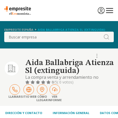
EMPRESITE ESPAÑA
AIDA BALLABRIGA ATIENZA SL (EXTINGUIDA)
Buscar
Aida Ballabriga Atienza
Sl (extinguida)
La compra venta y arrendamiento no
financiero de toda clase de bienes
0
/5
( 0 votos)
inmuebles.
LLAMAR
SITIO WEB
CÓMO
VER
LLEGAR
INFORME
DIRECCIÓN Y CONTACTO
INFORMACIÓN GENERAL
DATOS COM