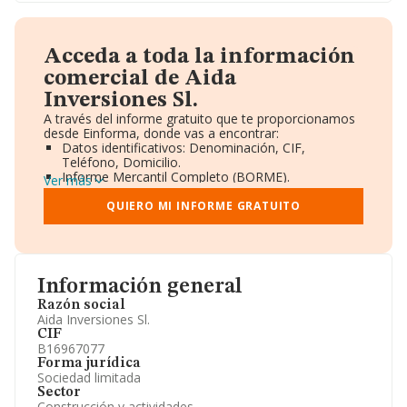
Acceda a toda la información
comercial de Aida
Inversiones Sl.
A través del informe gratuito que te proporcionamos
desde Einforma, donde vas a encontrar:
Datos identificativos: Denominación, CIF,
Teléfono, Domicilio.
Informe Mercantil Completo (BORME).
Ver más
Gráficos de Evolución Ventas y Empleados.
Consejo de Administración y Administradores.
QUIERO MI INFORME GRATUITO
Directivos y Ejecutivos.
Accionistas.
Participaciones y Vinculaciones en otras empresas.
Artículos de prensa publicados sobre la empresa.
Información oficial y registral complementaria.
Información general
Razón social
Aida Inversiones Sl.
CIF
B16967077
Forma jurídica
Sociedad limitada
Sector
Construcción y actividades