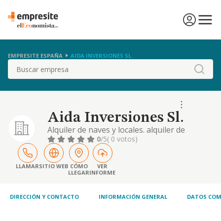
EMPRESITE ESPAÑA
AIDA INVERSIONES SL.
Buscar
Aida Inversiones Sl.
Alquiler de naves y locales. alquiler de
viviendas, y la hostelería en general
0
/5
( 0 votos)
LLAMAR
SITIO WEB
CÓMO
VER
LLEGAR
INFORME
DIRECCIÓN Y CONTACTO
INFORMACIÓN GENERAL
DATOS COM