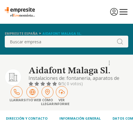
EMPRESITE ESPAÑA
AIDAFONT MALAGA SL.
Buscar
Aidafont Malaga Sl.
Instalaciones de: fontaneria, aparatos de
presion, frio industrial, para conducciones
0
/5
( 0 votos)
de productos petroliferos licuados, energia
solar, eolica, fotovoltaica, de depuracion de
productos de todo tipo y agua caliente sanit
LLAMAR
SITIO WEB
CÓMO
VER
LLEGAR
INFORME
DIRECCIÓN Y CONTACTO
INFORMACIÓN GENERAL
DATOS COM