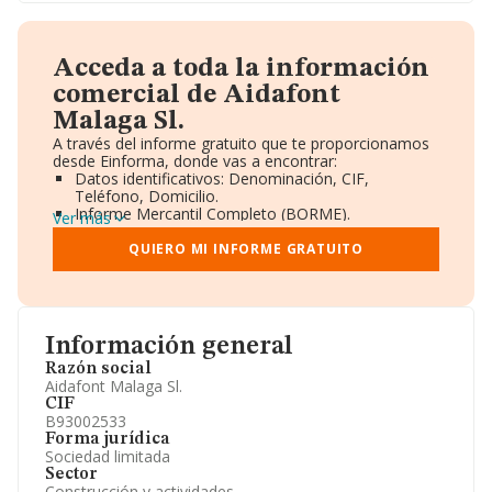
Acceda a toda la información
comercial de Aidafont
Malaga Sl.
A través del informe gratuito que te proporcionamos
desde Einforma, donde vas a encontrar:
Datos identificativos: Denominación, CIF,
Teléfono, Domicilio.
Informe Mercantil Completo (BORME).
Ver más
Gráficos de Evolución Ventas y Empleados.
Consejo de Administración y Administradores.
QUIERO MI INFORME GRATUITO
Directivos y Ejecutivos.
Accionistas.
Participaciones y Vinculaciones en otras empresas.
Artículos de prensa publicados sobre la empresa.
Información oficial y registral complementaria.
Información general
Razón social
Aidafont Malaga Sl.
CIF
B93002533
Forma jurídica
Sociedad limitada
Sector
Construcción y actividades