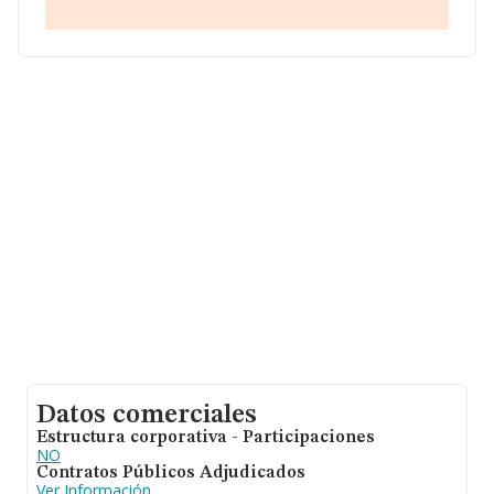
ulterior información de interés en el ámbito sectorial, la
media de empleados es de 3; la antigüedad desde la
constitución es de 19 años.
Datos comerciales
Estructura corporativa - Participaciones
NO
Contratos Públicos Adjudicados
Ver Información