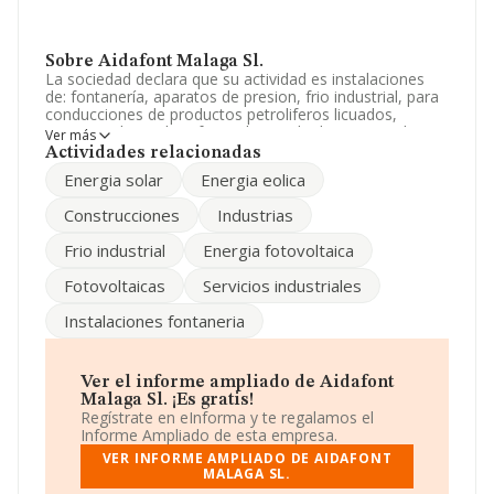
Sobre Aidafont Malaga Sl.
La sociedad declara que su actividad es instalaciones
de: fontanería, aparatos de presion, frio industrial, para
conducciones de productos petroliferos licuados,
energia solar, eolica, fotovoltaica, de depuracion de
Ver más
productos de todo tipo y agua caliente sanit. La
Actividades relacionadas
empresa es una Sociedad Limitada. Clasifica su
Energia solar
Energia eolica
actividad CNAE como 'Fontanería, instalaciones de
sistemas de calefacción y aire acondicionado', código
Construcciones
Industrias
4322. La sociedad no tiene actividad en mercados
exteriores.
Frio industrial
Energia fotovoltaica
La sociedad española
Aidafont Málaga S.L
, con
Fotovoltaicas
Servicios industriales
número de identificación fiscal B93002533, tiene su
domicilio social establecido en Calle Tormes núm. 43,
Instalaciones fontaneria
(29010), Málaga, Andalucía.
Con los datos a disposición de INFORMA sobre 30.641
empresas pertenecientes al sector, a nivel nacional la
Ver el informe ampliado de Aidafont
facturación asciende a 9.687 millones de euros y se
Malaga Sl. ¡Es gratis!
estima que el promedio de la facturación entre todas
Regístrate en eInforma y te regalamos el
las empresas es de 316 mil euros. Respecto a la
Informe Ampliado de esta empresa.
información de la provincia (hablamos de Málaga), en la
VER INFORME AMPLIADO DE AIDAFONT
base de datos de INFORMA aparecen 1036 empresas,
MALAGA SL.
con ventas de 251 millones de euros. Para aportar