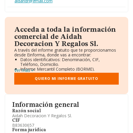
aidahdr@gmail.com
Acceda a toda la información
comercial de Aidah
Decoracion Y Regalos Sl.
A través del informe gratuito que te proporcionamos
desde Einforma, donde vas a encontrar:
Datos identificativos: Denominación, CIF,
Teléfono, Domicilio.
Informe Mercantil Completo (BORME).
Ver más
Gráficos de Evolución Ventas y Empleados.
Consejo de Administración y Administradores.
QUIERO MI INFORME GRATUITO
Directivos y Ejecutivos.
Accionistas.
Participaciones y Vinculaciones en otras empresas.
Artículos de prensa publicados sobre la empresa.
Información oficial y registral complementaria.
Información general
Razón social
Aidah Decoracion Y Regalos Sl.
CIF
B83630657
Forma jurídica