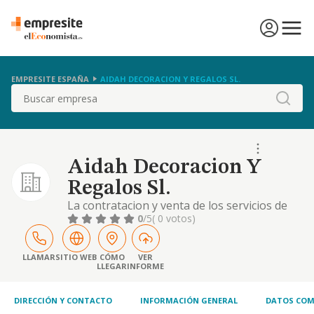
EMPRESITE ESPAÑA
AIDAH DECORACION Y REGALOS SL.
Buscar
Aidah Decoracion Y
Regalos Sl.
La contratacion y venta de los servicios de
reformas y decoracion interior y exterior de
0
/5
( 0 votos)
inmuebles, locales comerciales, oficinas
LLAMAR
SITIO WEB
CÓMO
VER
LLEGAR
INFORME
DIRECCIÓN Y CONTACTO
INFORMACIÓN GENERAL
DATOS COM