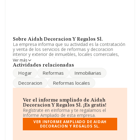
Sobre Aidah Decoracion Y Regalos Sl.
La empresa informa que su actividad es la contratación
y venta de los servicios de reformas y decoracion
interior y exterior de inmuebles, locales comerciales,
oficinas. La sociedad está inscrita en el Registro
Ver más
Mercantil como Sociedad Limitada. Su actividad CNAE
Actividades relacionadas
es '%cnae%' con código 4712. La compañía no tiene
Hogar
Reformas
Inmobiliarias
actividad en mercados exteriores.
Decoracion
Reformas locales
Su correo es
aidahdr@gmail.com
.
La compañía
Aidah Decoracion y Regalos S.L
, con
número de identificación fiscal B83630657, se
Ver el informe ampliado de Aidah
encuentra en Calle Aguilafuente núm. 89, (28039), en el
Decoracion Y Regalos Sl. ¡Es gratis!
municipio de Madrid, Madrid.
Regístrate en eInforma y te regalamos el
Informe Ampliado de esta empresa.
En relación con el sector y disponiendo de los datos de
VER INFORME AMPLIADO DE AIDAH
hasta 21.560 empresas, a nivel nacional la facturación
DECORACION Y REGALOS SL.
asciende a 6.711 millones de euros y el promedio de la
facturación de ventas entre todas las compañías
asciende a los 311 mil euros. En cuanto a la información