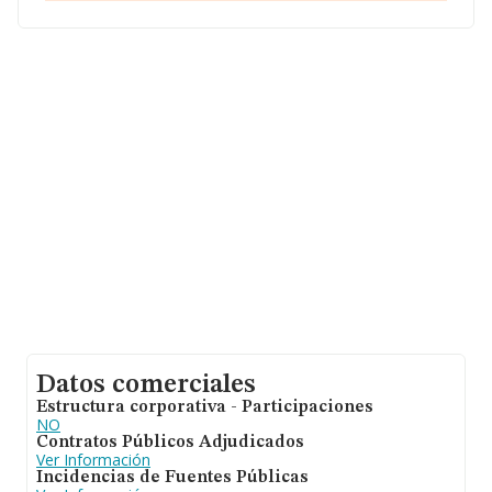
relativa a la provincia de Madrid, en la base de datos de
INFORMA aparecen 4196 empresas, cuyas ventas han
alcanzado los 1.644 millones de euros. Como
información adicional de interés, los empleados de
media son 2; la antigüedad alcanza los 18 años desde la
constitución.
Datos comerciales
Estructura corporativa - Participaciones
NO
Contratos Públicos Adjudicados
Ver Información
Incidencias de Fuentes Públicas