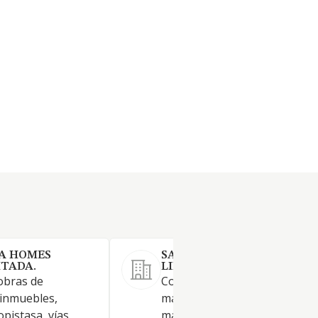
A HOMES
SADASASU SOCIEDAD
ITADA.
LIMITADA. (EXTINGUIDA)
obras de
Construcción, instalaciones y
 inmuebles,
mantenimiento. Comercio al 
opistasa, vías
mayor y al por menor.