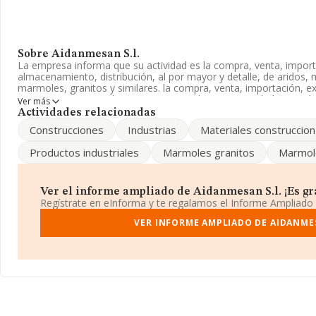
Sobre Aidanmesan S.l.
La empresa informa que su actividad es la compra, venta, import
almacenamiento, distribución, al por mayor y detalle, de aridos, 
marmoles, granitos y similares. la compra, venta, importación, 
aparece inscrita en el Registro Mercantil como Sociedad Limita
Ver más
con código '%cnae%'. La empresa no tiene actividad en mercados
Actividades relacionadas
Construcciones
Industrias
Materiales construccion
La sociedad
Aidanmesan S.L
, NIF B35861913, tiene domicilio fi
(35015), en el municipio de Las Palmas De Gran Canaria, Las Palm
Productos industriales
Marmoles granitos
Marmol
En base a la información de la que dispone INFORMA sobre 188.
nacional la facturación alcanza la cifra de 36.783 millones de eu
la facturación entre todas las empresas es de 194 mil euros. Res
Ver el informe ampliado de Aidanmesan S.l. ¡Es gra
provincia (hablamos de Las Palmas), en la base de datos de I
Regístrate en eInforma y te regalamos el Informe Ampliado
con ventas de 681 millones de euros. Con el fin de ampliar la inf
la antigüedad desde la constitución es de 17 años. Los empleado
VER INFORME AMPLIADO DE AIDANMES