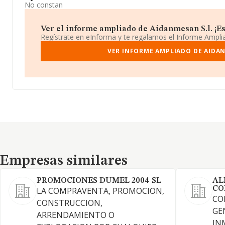
No constan
Ver el informe ampliado de Aidanmesan S.l. ¡Es 
Regístrate en eInforma y te regalamos el Informe Ampl
VER INFORME AMPLIADO DE AIDAN
Empresas similares
Empresas similares
PROMOCIONES DUMEL 2004 SL
AL
CO
LA COMPRAVENTA, PROMOCION,
CO
CONSTRUCCION,
GE
ARRENDAMIENTO O
IN