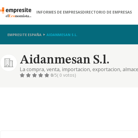
INFORMES DE EMPRESAS
DIRECTORIO DE EMPRESAS
EMPRESITE ESPAÑA
AIDANMESAN S.L.
Aidanmesan S.l.
La compra, venta, importacion, exportacion, almacen
aridos, materiales de construccion, marmoles, grani
0
/5
( 0 votos)
exportacion, almacen