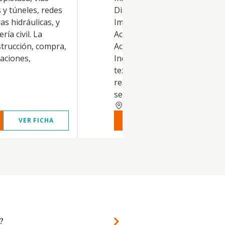
 y túneles, redes
Distribución comercial.
as hidráulicas, y
Importación y exportación.
ía civil. La
Actividades inmobiliarias.
trucción, compra,
Actividades profesionales.
laciones,
Industrias manufactureras y
textiles. Turismo, hostelería y
restauración. Prestación de
servicios..
PALMAS
VER FICHA
VER INFORME
VER FIC
?