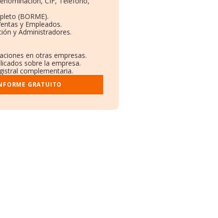
Denominación, CIF, Teléfono,
pleto (BORME).
Ventas y Empleados.
ión y Administradores.
laciones en otras empresas.
blicados sobre la empresa.
egistral complementaria.
INFORME GRATUITO