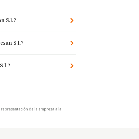
n S.l.?
san S.l.?
.l.?
u representación de la empresa a la