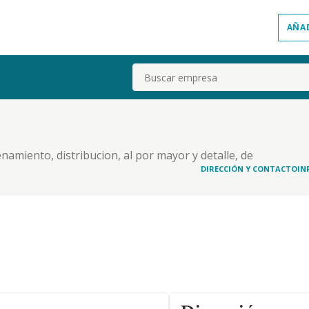
AÑA
Buscar
amiento, distribucion, al por mayor y detalle, de
tos y similares. la compra, venta, importacion,
DIRECCIÓN Y CONTACTO
IN