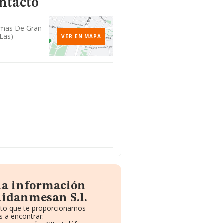
ntacto
almas De Gran
las)
VER EN MAPA
 la información
Aidanmesan S.l.
uito que te proporcionamos
 a encontrar: