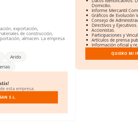
Datos identificativos: 
Domicilio.
Informe Mercantil Com
Gráficos de Evolución 
Consejo de Administrac
Directivos y Ejecutivos.
ación, exportación,
Accionistas.
materiales de construcción,
Participaciones y Vincu
exportación, almacen. La empresa
Artículos de prensa pu
da. Su CNAE corresponde a 4101
Información oficial y r
 exteriores.
QUIERO MI 
Arido
scal en Calle Arocha núm. 33,
as, Islas Canarias.
erias
948 compañías, en el ámbito
ros y se estima que el promedio de
pecto a la información de la
tis!
NFORMA aparecen 4720 empresas,
 de esta empresa.
ormación relativa a las compañías,
s de media son 2.
AN S.L.