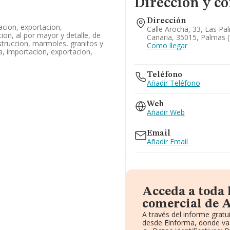
Dirección y co
Dirección
acion, exportacion,
Calle Arocha, 33, Las P
ion, al por mayor y detalle, de
Canaria, 35015, Palmas (
struccion, marmoles, granitos y
Como llegar
a, importacion, exportacion,
Teléfono
Añadir Teléfono
Web
Añadir Web
Email
Añadir Email
Acceda a toda
comercial de 
A través del informe grat
desde Einforma, donde vas