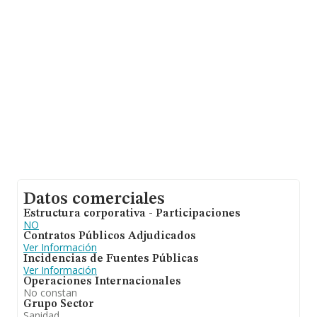
aparecen 650 empresas, cuyas ventas han obtenido los
178 millones de euros. Como información adicional de
interés, la media de empleados es de 4. La media de
antigüedad desde la constitución es de 13 años.
Datos comerciales
Estructura corporativa - Participaciones
NO
Contratos Públicos Adjudicados
Ver Información
Incidencias de Fuentes Públicas
Ver Información
Operaciones Internacionales
No constan
Grupo Sector
Sanidad