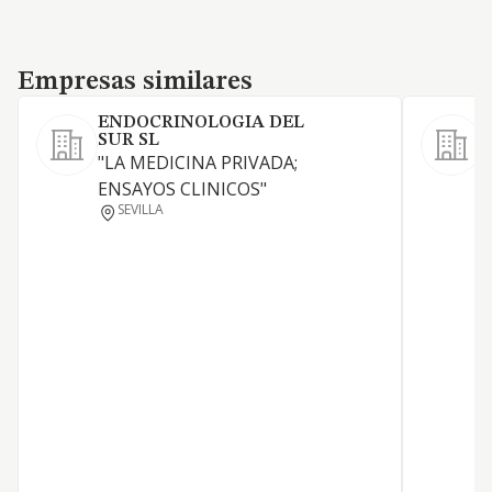
Empresas similares
Empresas similares
ENDOCRINOLOGIA DEL
F
SUR SL
"LA MEDICINA PRIVADA;
-
ENSAYOS CLINICOS"
p
SEVILLA
s
e
g
a
c
e
e
g
c
y