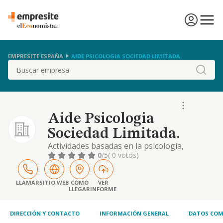
EMPRESITE ESPAÑA
AIDE PSICOLOGIA SOCIEDAD LIMITADA.
Buscar
Aide Psicologia
Sociedad Limitada.
Actividades basadas en la psicología,
pedagogía, logopedia, impartición de cursos,
0
/5
( 0 votos)
formación, psicología clínica y recursos
humanos
LLAMAR
SITIO WEB
CÓMO
VER
LLEGAR
INFORME
DIRECCIÓN Y CONTACTO
INFORMACIÓN GENERAL
DATOS COM