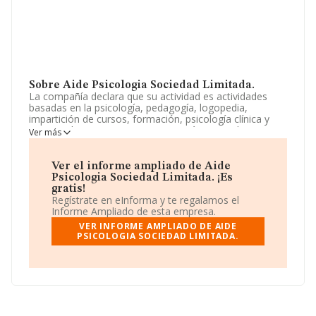
Sobre Aide Psicologia Sociedad Limitada.
La compañía declara que su actividad es actividades
basadas en la psicología, pedagogía, logopedia,
impartición de cursos, formación, psicología clínica y
recursos humanos. La empresa está registrada como
Ver más
Sociedad Limitada. Su CNAE corresponde a 8699 con
código '%cnae%'. La sociedad no tiene actividad en
mercados exteriores.
Ver el informe ampliado de Aide
Psicologia Sociedad Limitada. ¡Es
La web es
www.aidepsicologia.com
.
gratis!
Regístrate en eInforma y te regalamos el
La sociedad
Aide Psicologia Sociedad Limitada
, con
Informe Ampliado de esta empresa.
NIF B90443185, se encuentra en Calle Sinai núm. 25
VER INFORME AMPLIADO DE AIDE
Piso 1 B, (41007), Sevilla, Andalucía.
PSICOLOGIA SOCIEDAD LIMITADA.
En base a la información de la que dispone INFORMA
sobre 15.258 compañías, en el ámbito nacional la
facturación alcanza la cifra de 4.459 millones de euros y
la media entre todas las compañías es de 292 mil euros
de ventas. En cuanto a la información relativa a la
provincia de Sevilla, en la base de datos de INFORMA