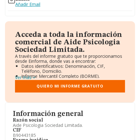
Añadir Email
Acceda a toda la información
comercial de Aide Psicologia
Sociedad Limitada.
A través del informe gratuito que te proporcionamos
desde Einforma, donde vas a encontrar:
Datos identificativos: Denominación, CIF,
Teléfono, Domicilio.
Informe Mercantil Completo (BORME).
Ver más
Gráficos de Evolución Ventas y Empleados.
Consejo de Administración y Administradores.
QUIERO MI INFORME GRATUITO
Directivos y Ejecutivos.
Accionistas.
Participaciones y Vinculaciones en otras empresas.
Artículos de prensa publicados sobre la empresa.
Información oficial y registral complementaria.
Información general
Razón social
Aide Psicologia Sociedad Limitada.
CIF
B90443185