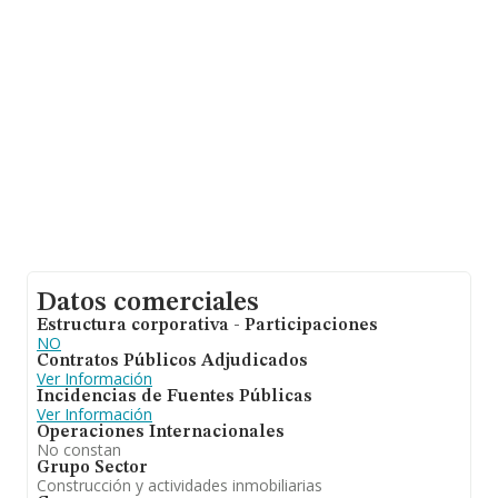
información de interés en el ámbito sectorial, la media
de antigüedad desde la constitución es de 20 años. Los
empleados de media son 1.
Datos comerciales
Estructura corporativa - Participaciones
NO
Contratos Públicos Adjudicados
Ver Información
Incidencias de Fuentes Públicas
Ver Información
Operaciones Internacionales
No constan
Grupo Sector
Construcción y actividades inmobiliarias