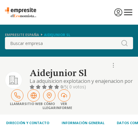
EMPRESITE ESPAÑA
AIDEJUNIOR SL
Buscar
Aidejunior Sl
La adquisicion explotacion y enajenacion por
cualquier titulo de bienes inmuebles rusticos
0
/5
( 0 votos)
y urbanos
LLAMAR
SITIO WEB
CÓMO
VER
LLEGAR
INFORME
DIRECCIÓN Y CONTACTO
INFORMACIÓN GENERAL
DATOS COM