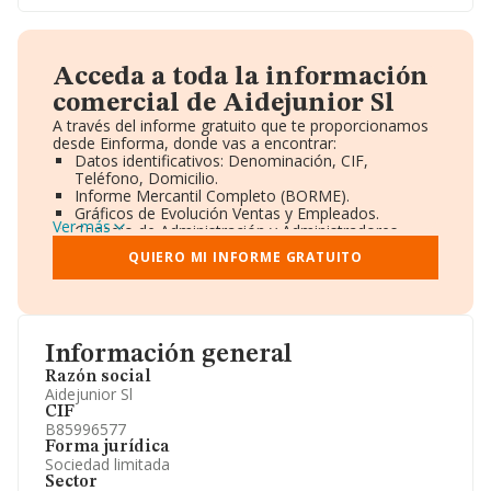
Acceda a toda la información
comercial de Aidejunior Sl
A través del informe gratuito que te proporcionamos
desde Einforma, donde vas a encontrar:
Datos identificativos: Denominación, CIF,
Teléfono, Domicilio.
Informe Mercantil Completo (BORME).
Gráficos de Evolución Ventas y Empleados.
Ver más
Consejo de Administración y Administradores.
Directivos y Ejecutivos.
QUIERO MI INFORME GRATUITO
Accionistas.
Participaciones y Vinculaciones en otras empresas.
Artículos de prensa publicados sobre la empresa.
Información oficial y registral complementaria.
Información general
Razón social
Aidejunior Sl
CIF
B85996577
Forma jurídica
Sociedad limitada
Sector