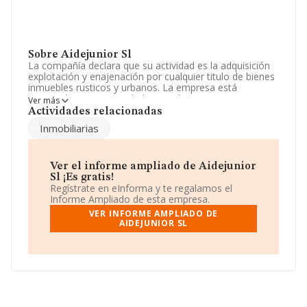
Sobre Aidejunior Sl
La compañía declara que su actividad es la adquisición
explotación y enajenación por cualquier titulo de bienes
inmuebles rusticos y urbanos. La empresa está
registrada como Sociedad Limitada. Tiene CNAE: 6812 -
Ver más
'%cnae%'. La sociedad no tiene actividad en mercados
Actividades relacionadas
exteriores.
Inmobiliarias
Para más información es posible contactar a través del
teléfono 911720360.
Ver el informe ampliado de Aidejunior
La sociedad española
Aidejunior S.L
, CIF B85996577,
Sl ¡Es gratis!
tiene su domicilio social establecido en Calle
Regístrate en eInforma y te regalamos el
Guadalajara núm. 10 Piso 2 B, (28938), en el municipio
Informe Ampliado de esta empresa.
de Mostoles, Madrid.
VER INFORME AMPLIADO DE
AIDEJUNIOR SL
En base a la información de la que dispone INFORMA
sobre 231.218 compañías, la facturación en el ámbito
nacional alcanza los 29.817 millones de euros y la media
entre todas las compañías es de 128 mil euros de
ventas. Respecto a la información de la provincia
(hablamos de Madrid), en la base de datos de INFORMA
aparecen 39467 empresas, cuyas ventas han alcanzado
los 14.368 millones de euros. Para aportar ulterior