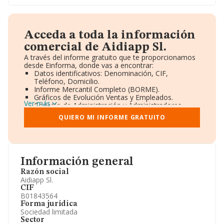
Acceda a toda la información
comercial de Aidiapp Sl.
A través del informe gratuito que te proporcionamos
desde Einforma, donde vas a encontrar:
Datos identificativos: Denominación, CIF,
Teléfono, Domicilio.
Informe Mercantil Completo (BORME).
Gráficos de Evolución Ventas y Empleados.
Ver más
Consejo de Administración y Administradores.
Directivos y Ejecutivos.
QUIERO MI INFORME GRATUITO
Accionistas.
Participaciones y Vinculaciones en otras empresas.
Artículos de prensa publicados sobre la empresa.
Información oficial y registral complementaria.
Información general
Razón social
Aidiapp Sl.
CIF
B01843564
Forma jurídica
Sociedad limitada
Sector