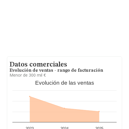
Con los datos a disposición de INFORMA sobre 24.000
empresas pertenecientes al sector, en el ámbito
nacional la facturación alcanza la cifra de 12.567
millones de euros y la media entre todas las compañías
es de 523 mil euros de ventas en 2025. En relación con
la información de la provincia de Salamanca, en la base
de datos de INFORMA aparecen 66 empresas, con
ventas en el año 2025 de 22 millones de euros.
Finalmente, para completar los datos de sector, en
2025, la media de empleados de las empresas es de 5.
La media de antigüedad desde la constitución es de 10
años.
Datos comerciales
Evolución de ventas - rango de facturación
Menor de 300 mil €
Evolución de las ventas
2023
2024
2025