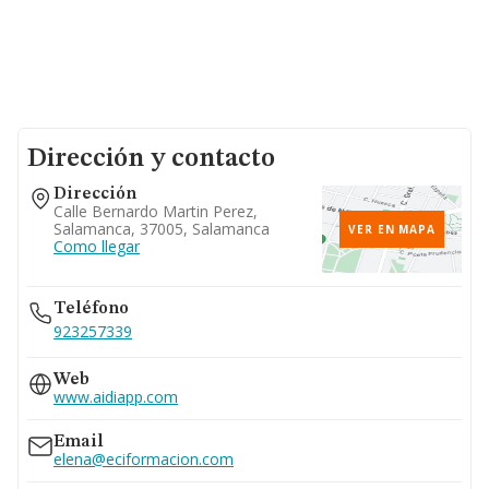
Dirección y contacto
Dirección
Calle Bernardo Martin Perez,
Salamanca, 37005, Salamanca
VER EN MAPA
Como llegar
Teléfono
923257339
Web
www.aidiapp.com
Email
elena@eciformacion.com