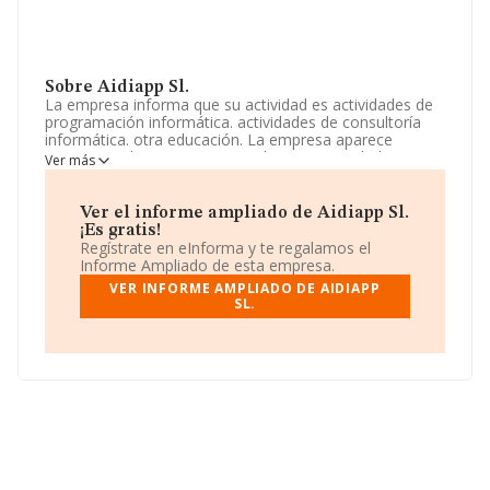
Sobre Aidiapp Sl.
La empresa informa que su actividad es actividades de
programación informática. actividades de consultoría
informática. otra educación. La empresa aparece
inscrita en el Registro Mercantil como Sociedad
Ver más
Limitada. Su actividad CNAE es '%cnae%' con código
6210. La sociedad no tiene actividad en mercados
exteriores.
Ver el informe ampliado de Aidiapp Sl.
¡Es gratis!
El número de empleados ha crecido un
Regístrate en eInforma y te regalamos el
92.233.720.368.547.760% y teniendo en cuenta la
Informe Ampliado de esta empresa.
información disponible en INFORMA, ha dispuesto de
VER INFORME AMPLIADO DE AIDIAPP
un número de empleados por debajo de la media de
SL.
sector.
Su teléfono es 923257339 y el correo electrónico es
elena@eciformacion.com
. Para saber más puedes
acceder a su página web en este enlace
www.aidiapp.com
.
La empresa
Aidiapp S.L
, con NIF B01843564, tiene su
domicilio social establecido en Calle Bernardo Martin
Perez Km. 3 0, (37005), en el municipio de Salamanca,
Castilla-león.