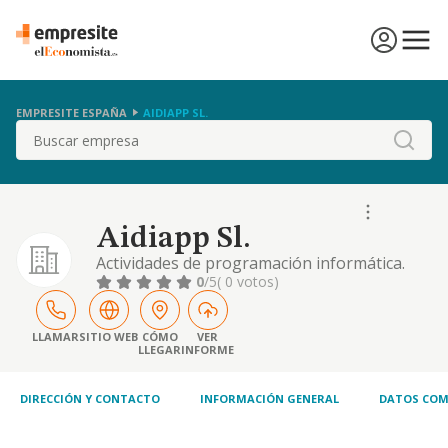
EMPRESITE ESPAÑA
AIDIAPP SL.
Buscar
Aidiapp Sl.
Actividades de programación informática.
actividades de consultoría informática. otra
0
/5
( 0 votos)
educación
LLAMAR
SITIO WEB
CÓMO
VER
LLEGAR
INFORME
DIRECCIÓN Y CONTACTO
INFORMACIÓN GENERAL
DATOS COM