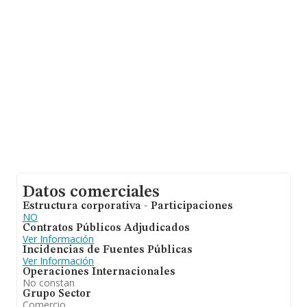
aportar ulterior información de interés en el ámbito
sectorial, la media de empleados de las empresas es de
9; la media de antigüedad desde la constitución es de 15
años.
Datos comerciales
Estructura corporativa - Participaciones
NO
Contratos Públicos Adjudicados
Ver Información
Incidencias de Fuentes Públicas
Ver Información
Operaciones Internacionales
No constan
Grupo Sector
Comercio