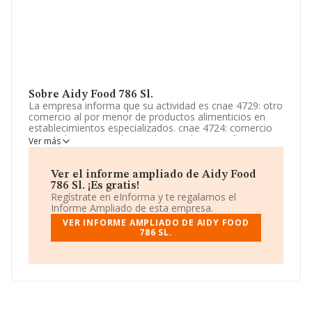
Sobre Aidy Food 786 Sl.
La empresa informa que su actividad es cnae 4729: otro
comercio al por menor de productos alimenticios en
establecimientos especializados. cnae 4724: comercio
menor de pan y productos de panaderia, confiteria y
Ver más
pasteleria en establecimientos especializados, etc. La
empresa está registrada como Sociedad Limitada. Su
CNAE corresponde a 4727 con código '%cnae%'. La
Ver el informe ampliado de Aidy Food
sociedad no tiene actividad en mercados exteriores.
786 Sl. ¡Es gratis!
Regístrate en eInforma y te regalamos el
La empresa
Aidy Food 786 S.L
, con número de
Informe Ampliado de esta empresa.
identificación fiscal B66702960, está situada en Calle
VER INFORME AMPLIADO DE AIDY FOOD
Antoni Forrellad Lo núm. 32, (08208), en el municipio de
786 SL.
Sabadell, provincia de Barcelona, Cataluña.
En base a la información de la que dispone INFORMA
sobre 10.047 compañías, en el ámbito nacional la
facturación alcanza la cifra de 18.645 millones de euros
y el promedio de la facturación de ventas entre todas
las compañías asciende a los 1 millón de euros. Para