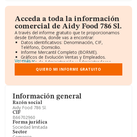
Acceda a toda la información
comercial de Aidy Food 786 Sl.
A través del informe gratuito que te proporcionamos
desde Einforma, donde vas a encontrar:
Datos identificativos: Denominación, CIF,
Teléfono, Domicilio.
Informe Mercantil Completo (BORME).
Gráficos de Evolución Ventas y Empleados.
Ver más
Consejo de Administración y Administradores.
Directivos y Ejecutivos.
QUIERO MI INFORME GRATUITO
Accionistas.
Participaciones y Vinculaciones en otras empresas.
Artículos de prensa publicados sobre la empresa.
Información oficial y registral complementaria.
Información general
Razón social
Aidy Food 786 Sl.
CIF
B66702960
Forma jurídica
Sociedad limitada
Sector
Comercio