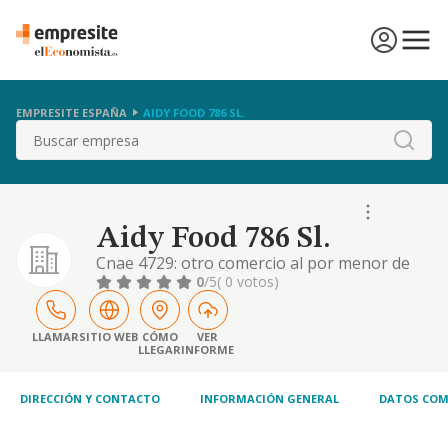
EMPRESITE ESPAÑA
AIDY FOOD 786 SL.
Buscar
Aidy Food 786 Sl.
Cnae 4729: otro comercio al por menor de
productos alimenticios en establecimientos
0
/5
( 0 votos)
especializados. cnae 4724: comercio menor
de pan y productos de panaderia, confiteria
y pasteleria en establecimientos
LLAMAR
SITIO WEB
CÓMO
VER
LLEGAR
INFORME
especializados, etc
DIRECCIÓN Y CONTACTO
INFORMACIÓN GENERAL
DATOS COM