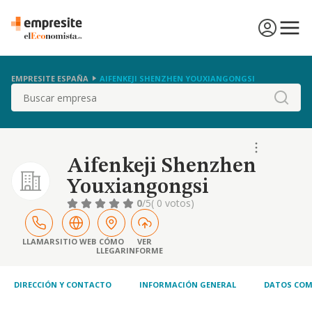
EMPRESITE ESPAÑA
AIFENKEJI SHENZHEN YOUXIANGONGSI
Buscar
Aifenkeji Shenzhen
Youxiangongsi
0
/5
( 0 votos)
LLAMAR
SITIO WEB
CÓMO
VER
LLEGAR
INFORME
DIRECCIÓN Y CONTACTO
INFORMACIÓN GENERAL
DATOS COM