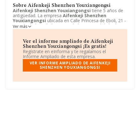
Sobre Aifenkeji Shenzhen Youxiangongsi
Aifenkeji Shenzhen Youxiangongsi
tiene 5 años de
antigüedad. La empresa
Aifenkeji Shenzhen
Youxiangongsi
ubicada en Calle Princesa de Eboli, 21 -
2 C, Madrid, Madrid. Su actividad CNAE está definida
Ver más
como 4791 - Actividades de servicios de intermediación
para el comercio al por menor no especializado. La
forma jurídica de
Aifenkeji Shenzhen Youxiangongsi
Ver el informe ampliado de Aifenkeji
es Otras entidades extranjeras.
Shenzhen Youxiangongsi ¡Es gratis!
Regístrate en eInforma y te regalamos el
Informe Ampliado de esta empresa.
VER INFORME AMPLIADO DE AIFENKEJI
SHENZHEN YOUXIANGONGSI