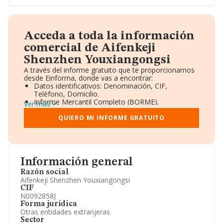
Acceda a toda la información
comercial de Aifenkeji
Shenzhen Youxiangongsi
A través del informe gratuito que te proporcionamos
desde Einforma, donde vas a encontrar:
Datos identificativos: Denominación, CIF,
Teléfono, Domicilio.
Informe Mercantil Completo (BORME).
Ver más
Gráficos de Evolución Ventas y Empleados.
Consejo de Administración y Administradores.
QUIERO MI INFORME GRATUITO
Directivos y Ejecutivos.
Accionistas.
Participaciones y Vinculaciones en otras empresas.
Artículos de prensa publicados sobre la empresa.
Información oficial y registral complementaria.
Información general
Razón social
Aifenkeji Shenzhen Youxiangongsi
CIF
N0092858J
Forma jurídica
Otras entidades extranjeras
Sector