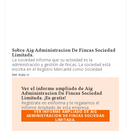
Sobre Aig Administracion De Fincas Sociedad
Limitada.
La sociedad informa que su actividad es la
administración y gestión de fincas. La sociedad está
inscrita en el Registro Mercantil como Sociedad
Limitada. Su actividad CNAE es '%cnae%' con código
Ver más
6811. La empresa no tiene actividad en mercados
exteriores.
Ver el informe ampliado de Aig
La empresa española
Aig Administracion de Fincas
Administracion De Fincas Sociedad
Sociedad Limitada
, CIF B95712899, tiene su domicilio
Limitada. ¡Es gratis!
social establecido en Calle Juan Gardeazabal Parte
Regístrate en eInforma y te regalamos el
Trasera núm. 1, (48004), en el municipio de Bilbao,
Informe Ampliado de esta empresa.
Vizcaya, País Vasco.
VER INFORME AMPLIADO DE AIG
ADMINISTRACION DE FINCAS SOCIEDAD
LIMITADA.
Con los datos a disposición de INFORMA sobre 67.991
empresas pertenecientes al sector, en el ámbito
nacional la facturación alcanza la cifra de 7.139 millones