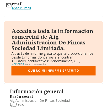
Email
Añadir Email
Acceda a toda la información
comercial de Aig
Administracion De Fincas
Sociedad Limitada.
A través del informe gratuito que te proporcionamos
desde Einforma, donde vas a encontrar:
Datos identificativos: Denominación, CIF,
Ver más
Teléfono, Domicilio.
Informe Mercantil Completo (BORME).
QUIERO MI INFORME GRATUITO
Gráficos de Evolución Ventas y Empleados.
Consejo de Administración y Administradores.
Directivos y Ejecutivos.
Accionistas.
Participaciones y Vinculaciones en otras empresas.
Información general
Artículos de prensa publicados sobre la empresa.
Información oficial y registral complementaria.
Razón social
Aig Administracion De Fincas Sociedad
Limitada.