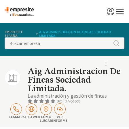
EMPRESITE
AIG ADMINISTRACION DE FINCAS SOCIEDAD
ESPAÑA
LIMITADA.
Buscar
Aig Administracion De
Fincas Sociedad
Limitada.
La administración y gestión de fincas
0
/5
( 0 votos)
LLAMAR
SITIO WEB
CÓMO
VER
LLEGAR
INFORME