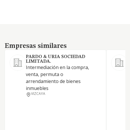
Empresas similares
Empresas similares
PARDO & URIA SOCIEDAD
LIMITADA.
Intermediación en la compra,
C
venta, permuta o
i
arrendamiento de bienes
p
inmuebles
VIZCAYA