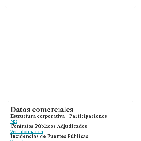
de euros y la media de facturación de ventas entre
todas las compañías alcanza los 105 mil euros.
Teniendo en cuenta la información sobre Vizcaya, en la
base de datos de INFORMA aparecen 843 empresas,
con ventas de hasta 39 millones de euros. Como
información adicional de interés, la media de empleados
es de 1. La media de antigüedad desde la constitución
es de 13 años.
Datos comerciales
Estructura corporativa - Participaciones
NO
Contratos Públicos Adjudicados
Ver Información
Incidencias de Fuentes Públicas