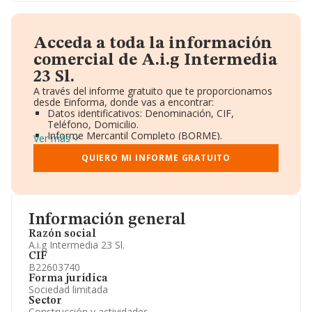
Acceda a toda la información
comercial de A.i.g Intermedia
23 Sl.
A través del informe gratuito que te proporcionamos
desde Einforma, donde vas a encontrar:
Datos identificativos: Denominación, CIF,
Teléfono, Domicilio.
Informe Mercantil Completo (BORME).
Ver más
Gráficos de Evolución Ventas y Empleados.
Consejo de Administración y Administradores.
QUIERO MI INFORME GRATUITO
Directivos y Ejecutivos.
Accionistas.
Participaciones y Vinculaciones en otras empresas.
Artículos de prensa publicados sobre la empresa.
Información oficial y registral complementaria.
Información general
Razón social
A.i.g Intermedia 23 Sl.
CIF
B22603740
Forma jurídica
Sociedad limitada
Sector
Construcción y actividades