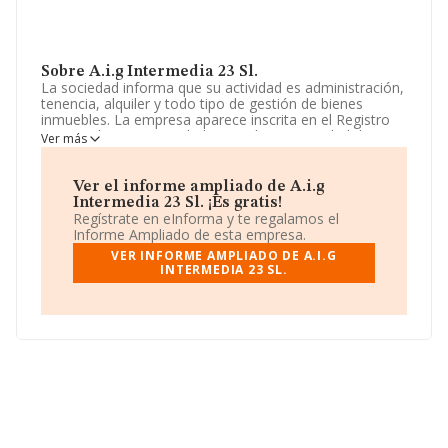
Sobre A.i.g Intermedia 23 Sl.
La sociedad informa que su actividad es administración,
tenencia, alquiler y todo tipo de gestión de bienes
inmuebles. La empresa aparece inscrita en el Registro
Mercantil como Sociedad Limitada. La actividad de
Ver más
referencia CNAE corresponde a 'Alquiler de bienes
inmobiliarios por cuenta propia', cuyo Código es 6820.
La empresa no tiene actividad en mercados exteriores.
Ver el informe ampliado de A.i.g
Intermedia 23 Sl. ¡Es gratis!
La sociedad española
A.I.G Intermedia 23 S.L
, NIF
Regístrate en eInforma y te regalamos el
B22603740, tiene domicilio fiscal en Calle Antilla núm.
Informe Ampliado de esta empresa.
12 Bj A, (20810), Orio, Guipúzcoa, País Vasco.
VER INFORME AMPLIADO DE A.I.G
INTERMEDIA 23 SL.
En base a la información de la que dispone INFORMA
sobre 132.555 compañías, a nivel nacional la facturación
asciende a 22.737 millones de euros y la media entre
todas las compañías es de 171 mil euros de ventas.
Respecto a la información de la provincia (hablamos de
Guipúzcoa), en la base de datos de INFORMA aparecen
1998 empresas, con ventas de hasta 207 millones de
euros. Para aportar ulterior información de interés en el
ámbito sectorial, la media de empleados es de 1; la
antigüedad desde la constitución es de 24 años.