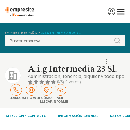
EMPRESITE ESPAÑA
A.I.G INTERMEDIA 23 SL.
Buscar
A.i.g Intermedia 23 Sl.
Administracion, tenencia, alquiler y todo tipo
de gestion de bienes inmuebles
0
/5
( 0 votos)
LLAMAR
SITIO WEB
CÓMO
VER
LLEGAR
INFORME
DIRECCIÓN Y CONTACTO
INFORMACIÓN GENERAL
DATOS COM