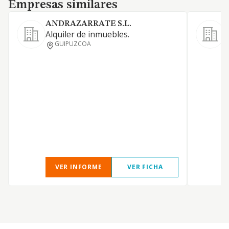
Empresas similares
Empresas similares
ANDRAZARRATE S.L.
Alquiler de inmuebles.
T
GUIPUZCOA
M
I
VER INFORME
VER FICHA