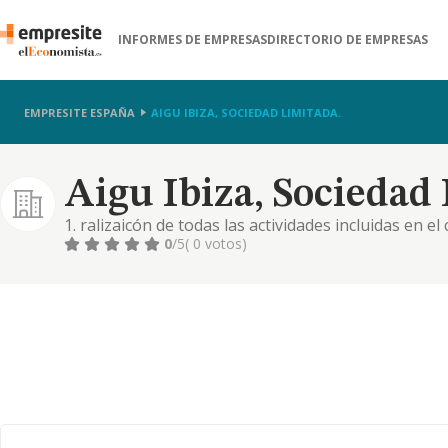
INFORMES DE EMPRESAS
DIRECTORIO DE EMPRESAS
EMPRESITE ESPAÑA
AIGU IBIZA, SOCIEDAD LIMITADA.
Aigu Ibiza, Sociedad
1. ralizaicón de todas las actividades incluidas en el 
recursos hidráulicos, la depuración, la remineraliza
0
/5
( 0 votos)
distribgución, explotación, comercialización y venta
activi