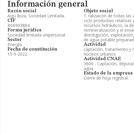
Información general
Razón social
Objeto social
Aigu Ibiza, Sociedad Limitada.
1. ralizaicón de todas las 
ciclo productivo relativas 
CIF
B06903884
recursos hidráulicos, la d
remineralización y el env
Forma jurídica
Sociedad limitada unipersonal
distribgución, explotación
de agua potable preparada.
Sector
Energía
Actividad
captación, tratamiento y 
Fecha de constitución
15-9-2022
núcleos urbanos
Actividad CNAE
3600 - Captación, depurac
agua
Estado de la empresa
Cierre de hoja registral