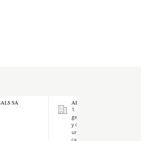
ALS SA
AIGUES CALA BLANCA SL
1. Las instalaciones electricas
general; la captacion, tratam
y distribucion de aguas en nu
urbanos; la construccion de
canalizaciones, pozos, deposi