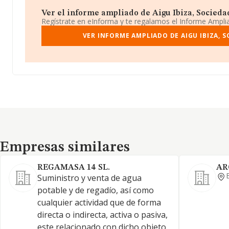
Ver el informe ampliado de Aigu Ibiza, Sociedad
Regístrate en eInforma y te regalamos el Informe Ampl
VER INFORME AMPLIADO DE AIGU IBIZA, S
Empresas similares
Empresas similares
REGAMASA 14 SL.
AR
Suministro y venta de agua
potable y de regadío, así como
cualquier actividad que de forma
directa o indirecta, activa o pasiva,
este relacionado con dicho objeto