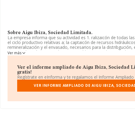
Sobre Aigu Ibiza, Sociedad Limitada.
La empresa informa que su actividad es 1. ralizaicón de todas las
el ciclo productivo relativas a; la captaicón de recursos hidráulicos
remineralización y el envasado, necesarios para la distribgución, 
comercialización y venta de agua potable preparada. 2. r realizac
Ver más
aparece inscrita en el Registro Mercantil como Sociedad Limitad
'Captación, depuración y distribución de agua'. La empresa no ti
exteriores.
Ver el informe ampliado de Aigu Ibiza, Sociedad Li
gratis!
La sociedad española
Aigu Ibiza, Sociedad Limitada
, CIF B069
Regístrate en eInforma y te regalamos el Informe Ampliado
fiscal en Calle San Antonio núm. 3 Bj, (07840), en el municipio de
Isles Baleares, Islas Baleares.
VER INFORME AMPLIADO DE AIGU IBIZA, SOCIEDA
En relación con el sector y disponiendo de los datos de hasta 2.
facturación en el ámbito nacional alcanza los 8.617 millones de e
promedio de la facturación entre todas las empresas es de 4 mi
información adicional de interés, la media de empleados de las 
antigüedad desde la constitución es de 25 años.