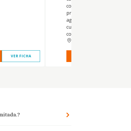
contadores y demas instalaci
precisas para la distribucion 
agua, asi como, en general,
cualquier actividad auxiliar o
compleme.
BALEARES
VER FICHA
VER INFORME
VER FIC
imitada.?