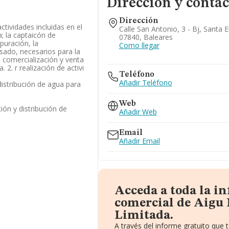
Dirección y contac
Dirección
actividades incluidas en el
Calle San Antonio, 3 - Bj, Santa E
a; la captaicón de
07840, Baleares
epuración, la
Como llegar
asado, necesarios para la
, comercialización y venta
 2. r realización de activi
Teléfono
Añadir Teléfono
distribución de agua para
Web
ión y distribución de
Añadir Web
Email
Añadir Email
Acceda a toda la i
comercial de Aigu 
Limitada.
A través del informe gratuito que