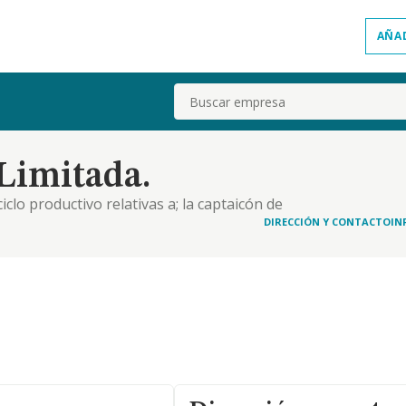
AÑA
Buscar
 Limitada.
ciclo productivo relativas a; la captaicón de
ción y el envasado, necesarios para la
DIRECCIÓN Y CONTACTO
IN
 de agua potable preparada. 2. r realización de