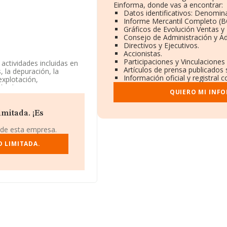
Einforma, donde vas a encontrar:
Datos identificativos: Denomina
Informe Mercantil Completo (
Gráficos de Evolución Ventas y
Consejo de Administración y Ad
Directivos y Ejecutivos.
Accionistas.
Participaciones y Vinculaciones
 actividades incluidas en
Artículos de prensa publicados
, la depuración, la
Información oficial y registral
explotación,
ión de activi. La empresa
QUIERO MI INF
a. Tiene CNAE: 3600 -
ene actividad en mercados
mitada. ¡Es
03884, tiene domicilio
 de esta empresa.
 Santa Eularia Des Riu, en
D LIMITADA.
104 empresas, la
uros y se estima que el
llones de euros. Como
empresas es de 21. La