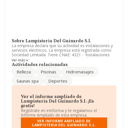
Sobre Lampisteria Del Guinardo S.l.
La empresa declara que su actividad es instalaciones y
servicios electricos. La empresa está registrada como
Sociedad Limitada. Tiene CNAE: 4321 - 'Instalaciones
eléctricas'. La sociedad no tiene actividad en mercados
Ver más
exteriores.
Actividades relacionadas
Belleza
Piscinas
Hidromasajes
Puedes consultar su página web aquí:
www.dudaone.com
.
Saunas spa
Deportes
La sociedad
Lampisteria del Guinardo S.L
, con
número de identificación fiscal B64799398, se
encuentra en Calle Pare Manyanet núm. 17 P. 2 Pta. 2,
Ver el informe ampliado de
(08030), en el municipio de Barcelona, Cataluña.
Lampisteria Del Guinardo S.l. ¡Es
gratis!
En base a la información de la que dispone INFORMA
Regístrate en eInforma y te regalamos el
sobre 45.460 compañías, en el ámbito nacional la
Informe Ampliado de esta empresa.
facturación alcanza la cifra de 25.317 millones de euros
VER INFORME AMPLIADO DE
y la media entre todas las compañías es de 556 mil
LAMPISTERIA DEL GUINARDO S.L.
euros de ventas en 2024. Como información adicional