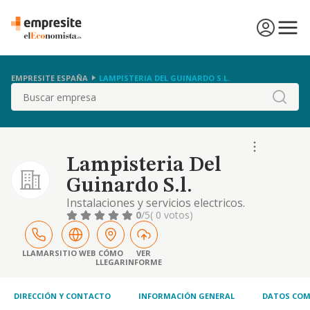
EMPRESITE ESPAÑA
LAMPISTERIA DEL GUINARDO S.L.
Buscar
Lampisteria Del
Guinardo S.l.
Instalaciones y servicios electricos.
0
/5
( 0 votos)
LLAMAR
SITIO WEB
CÓMO
VER
LLEGAR
INFORME
DIRECCIÓN Y CONTACTO
INFORMACIÓN GENERAL
DATOS COM