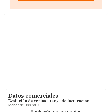
de interés, la antigüedad alcanza los 17 años desde la
constitución. La media de empleados es de 4.
Datos comerciales
Evolución de ventas - rango de facturación
Menor de 300 mil €
Evolución de las ventas