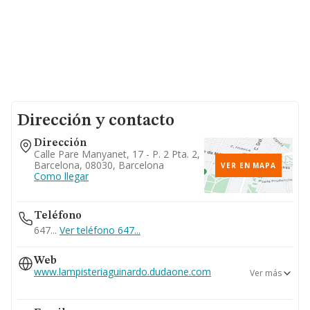
Dirección y contacto
Dirección
Calle Pare Manyanet, 17 - P. 2 Pta. 2,
Barcelona, 08030, Barcelona
VER EN MAPA
Como llegar
Teléfono
647...
Ver teléfono 647...
Web
www.lampisteriaguinardo.dudaone.com
Ver más
www.dudaone.com