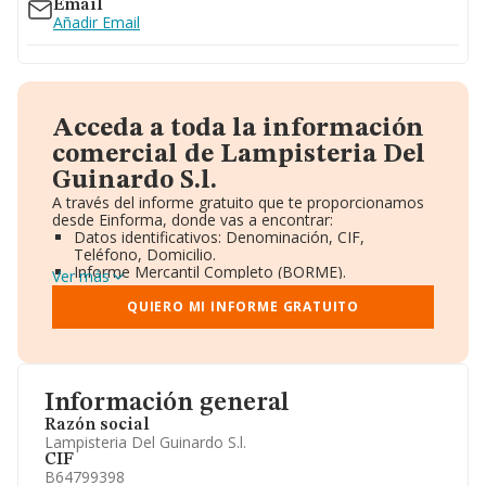
Email
Añadir Email
Acceda a toda la información
comercial de Lampisteria Del
Guinardo S.l.
A través del informe gratuito que te proporcionamos
desde Einforma, donde vas a encontrar:
Datos identificativos: Denominación, CIF,
Teléfono, Domicilio.
Informe Mercantil Completo (BORME).
Ver más
Gráficos de Evolución Ventas y Empleados.
Consejo de Administración y Administradores.
QUIERO MI INFORME GRATUITO
Directivos y Ejecutivos.
Accionistas.
Participaciones y Vinculaciones en otras empresas.
Artículos de prensa publicados sobre la empresa.
Información oficial y registral complementaria.
Información general
Razón social
Lampisteria Del Guinardo S.l.
CIF
B64799398