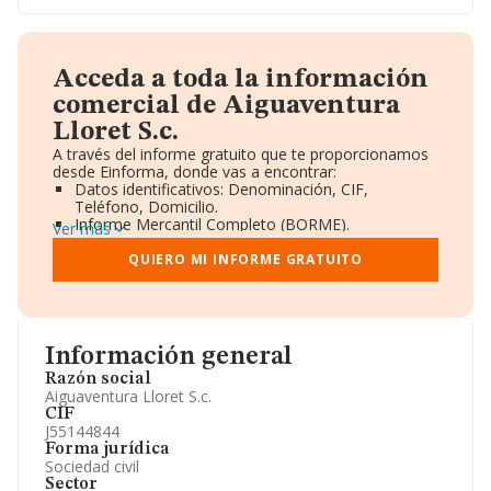
Acceda a toda la información
comercial de Aiguaventura
Lloret S.c.
A través del informe gratuito que te proporcionamos
desde Einforma, donde vas a encontrar:
Datos identificativos: Denominación, CIF,
Teléfono, Domicilio.
Informe Mercantil Completo (BORME).
Ver más
Gráficos de Evolución Ventas y Empleados.
Consejo de Administración y Administradores.
QUIERO MI INFORME GRATUITO
Directivos y Ejecutivos.
Accionistas.
Participaciones y Vinculaciones en otras empresas.
Artículos de prensa publicados sobre la empresa.
Información oficial y registral complementaria.
Información general
Razón social
Aiguaventura Lloret S.c.
CIF
J55144844
Forma jurídica
Sociedad civil
Sector