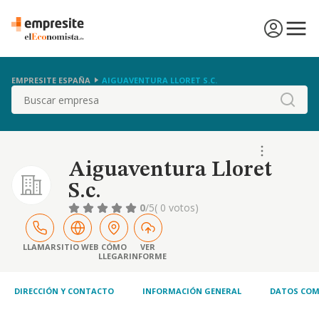
EMPRESITE ESPAÑA
AIGUAVENTURA LLORET S.C.
Buscar
Aiguaventura Lloret
S.c.
0
/5
( 0 votos)
LLAMAR
SITIO WEB
CÓMO
VER
LLEGAR
INFORME
DIRECCIÓN Y CONTACTO
INFORMACIÓN GENERAL
DATOS COM