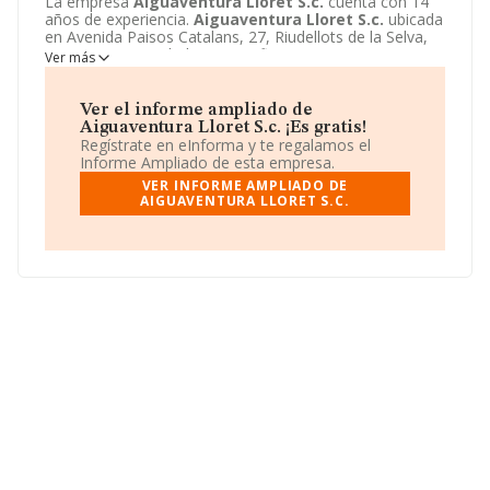
La empresa
Aiguaventura Lloret S.c.
cuenta con 14
años de experiencia.
Aiguaventura Lloret S.c.
ubicada
en Avenida Paisos Catalans, 27, Riudellots de la Selva,
Gerona. Su actividad CNAE se fine como 5010 -
Ver más
Transporte marítimo de pasajeros. El modelo de
sociedad de
Aiguaventura Lloret S.c.
es Sociedad
civil.
Ver el informe ampliado de
Aiguaventura Lloret S.c. ¡Es gratis!
Regístrate en eInforma y te regalamos el
Informe Ampliado de esta empresa.
VER INFORME AMPLIADO DE
AIGUAVENTURA LLORET S.C.