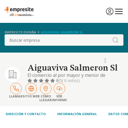
EMPRESITE ESPAÑA
AIGUAVIVA SALMERON SL
Buscar
Aiguaviva Salmeron Sl
El comercio al por mayor y menor de
aparatos electrodomesticos y ferreteria, y
0
/5
( 0 votos)
toda clase de material sanitario.
LLAMAR
SITIO WEB
CÓMO
VER
LLEGAR
INFORME
DIRECCIÓN Y CONTACTO
INFORMACIÓN GENERAL
DATOS COM