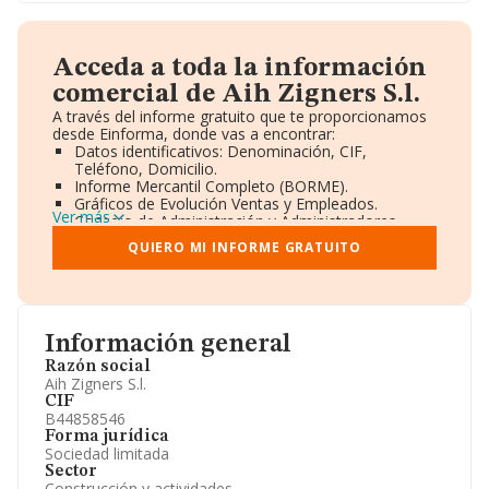
Acceda a toda la información
comercial de Aih Zigners S.l.
A través del informe gratuito que te proporcionamos
desde Einforma, donde vas a encontrar:
Datos identificativos: Denominación, CIF,
Teléfono, Domicilio.
Informe Mercantil Completo (BORME).
Gráficos de Evolución Ventas y Empleados.
Ver más
Consejo de Administración y Administradores.
Directivos y Ejecutivos.
QUIERO MI INFORME GRATUITO
Accionistas.
Participaciones y Vinculaciones en otras empresas.
Artículos de prensa publicados sobre la empresa.
Información oficial y registral complementaria.
Información general
Razón social
Aih Zigners S.l.
CIF
B44858546
Forma jurídica
Sociedad limitada
Sector
Construcción y actividades