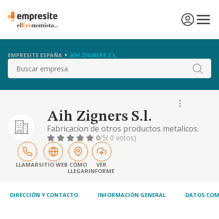
EMPRESITE ESPAÑA
AIH ZIGNERS S.L.
Buscar
Aih Zigners S.l.
Fabricacion de otros productos metalicos.
instalacion de maquinas y equipos
0
/5
( 0 votos)
industriales. mecanica en general.
tratamiento de los metales. piezas
estampadas o troqueladas
LLAMAR
SITIO WEB
CÓMO
VER
LLEGAR
INFORME
DIRECCIÓN Y CONTACTO
INFORMACIÓN GENERAL
DATOS COM