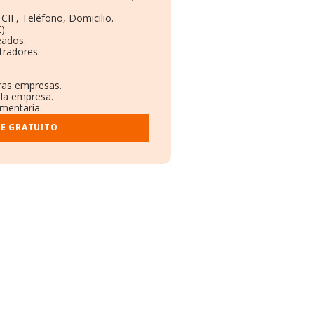
CIF, Teléfono, Domicilio.
).
eados.
tradores.
tras empresas.
 la empresa.
ementaria.
ME GRATUITO