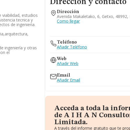
Dirección y contacto
Dirección
 viabilidad, estudios
Avenida Makaletako, 6, Getxo, 48992, 
istencia tecnica y
Como llegar
ctos de ingenieria.
ia,arquitectura,
Teléfono
Añadir Teléfono
de ingeniería y otras
con el
Web
Añadir Web
Email
Añadir Email
Acceda a toda la info
de A I H A N Consulto
Limitada.
A través del informe gratuito que te p