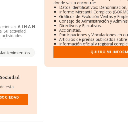
donde vas a encontrar:
Datos identificativos: Denominación, 
Informe Mercantil Completo (BORME
Gráficos de Evolución Ventas y Empl
Consejo de Administración y Adminis
Directivos y Ejecutivos.
eriencia.
A I H A N
Accionistas.
. Su actividad
Participaciones y Vinculaciones en o
 actividades
Artículos de prensa publicados sobre
ad de
A I H A N
Información oficial y registral compl
QUIERO MI INFOR
Mantenimientos
 Sociedad
 de esta
 SOCIEDAD