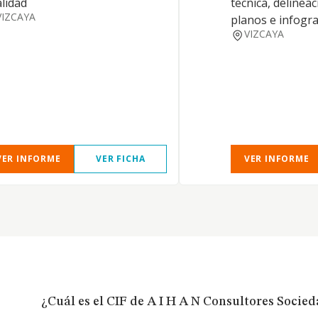
alidad
tecnica, delinea
VIZCAYA
planos e infogra
VIZCAYA
VER INFORME
VER FICHA
VER INFORME
¿Cuál es el CIF de A I H A N Consultores Socie