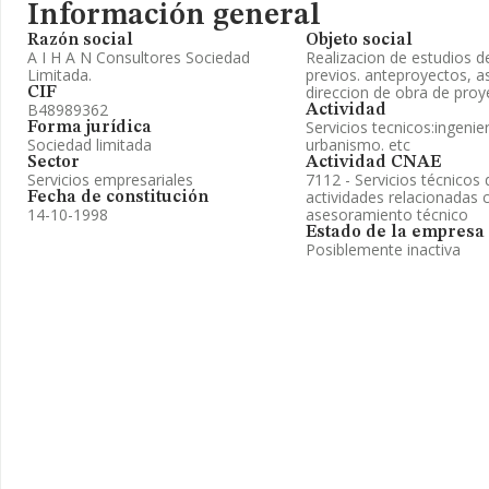
Información general
Razón social
Objeto social
A I H A N Consultores Sociedad
Realizacion de estudios de
Limitada.
previos. anteproyectos, as
direccion de obra de proye
CIF
B48989362
Actividad
Servicios tecnicos:ingenier
Forma jurídica
Sociedad limitada
urbanismo. etc
Sector
Actividad CNAE
Servicios empresariales
7112 - Servicios técnicos 
actividades relacionadas 
Fecha de constitución
14-10-1998
asesoramiento técnico
Estado de la empresa
Posiblemente inactiva