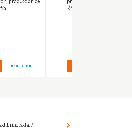
ción, producción de
profesional.
VIZCAYA
fía
VER FICHA
VER INFORME
VER FIC
dad Limitada.?