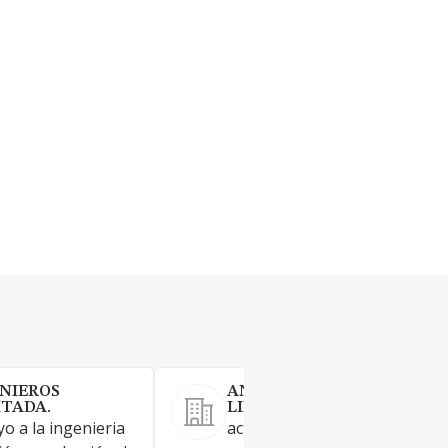
NIEROS
ANASA ESTUDIO SOCIEDA
ITADA.
LIMITADA PROFESIONAL.
yo a la ingenieria
actividad propia del ejercicio