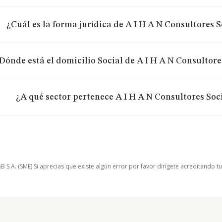
¿Cuál es la forma jurídica de A I H A N Consultores 
Dónde está el domicilio Social de A I H A N Consultor
¿A qué sector pertenece A I H A N Consultores So
.A. (SME) Si aprecias que existe algún error por favor dirígete acreditando t