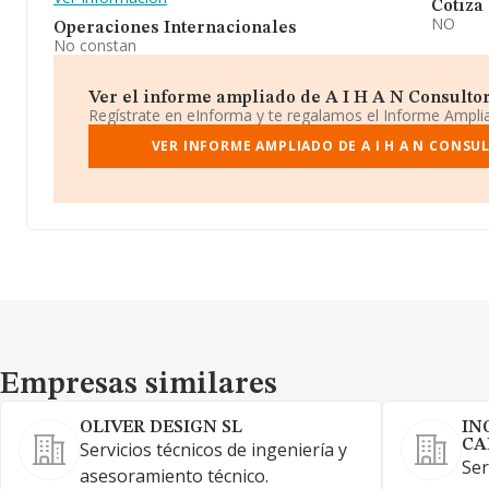
Cotiza
NO
Operaciones Internacionales
No constan
Ver el informe ampliado de A I H A N Consultore
Regístrate en eInforma y te regalamos el Informe Ampl
VER INFORME AMPLIADO DE A I H A N CONSU
Empresas similares
Empresas similares
OLIVER DESIGN SL
IN
CA
Servicios técnicos de ingeniería y
Ser
asesoramiento técnico.