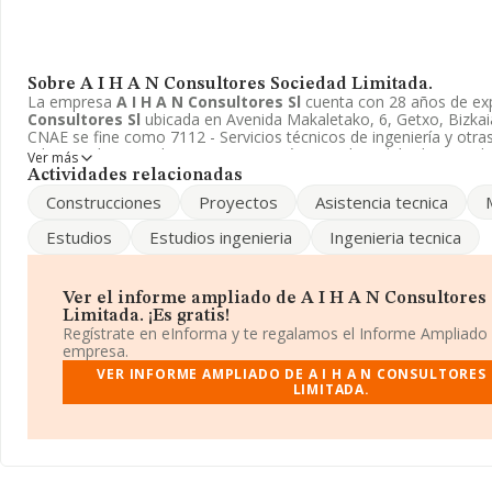
Sobre A I H A N Consultores Sociedad Limitada.
La empresa
A I H A N Consultores Sl
cuenta con 28 años de exp
Consultores Sl
ubicada en Avenida Makaletako, 6, Getxo, Bizkaia
CNAE se fine como 7112 - Servicios técnicos de ingeniería y otras
relacionadas con el asesoramiento técnico. El modelo de socied
Ver más
Consultores Sl
es Sociedad limitada.
Actividades relacionadas
Construcciones
Proyectos
Asistencia tecnica
Estudios
Estudios ingenieria
Ingenieria tecnica
Ver el informe ampliado de A I H A N Consultores
Limitada. ¡Es gratis!
Regístrate en eInforma y te regalamos el Informe Ampliado
empresa.
VER INFORME AMPLIADO DE A I H A N CONSULTORES
LIMITADA.