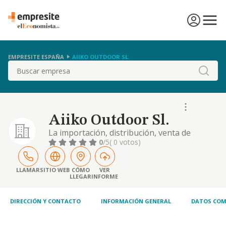
EMPRESITE ESPAÑA
AIIKO OUTDOOR SL.
Buscar
Aiiko Outdoor Sl.
La importación, distribución, venta de
artículos, ropa y complementos destinados a
0
/5
( 0 votos)
la práctica del deporte
LLAMAR
SITIO WEB
CÓMO
VER
LLEGAR
INFORME
DIRECCIÓN Y CONTACTO
INFORMACIÓN GENERAL
DATOS COM