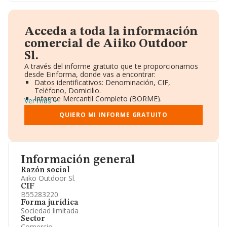
Acceda a toda la información
comercial de Aiiko Outdoor
Sl.
A través del informe gratuito que te proporcionamos
desde Einforma, donde vas a encontrar:
Datos identificativos: Denominación, CIF,
Teléfono, Domicilio.
Informe Mercantil Completo (BORME).
Ver más
Gráficos de Evolución Ventas y Empleados.
Consejo de Administración y Administradores.
QUIERO MI INFORME GRATUITO
Directivos y Ejecutivos.
Accionistas.
Participaciones y Vinculaciones en otras empresas.
Artículos de prensa publicados sobre la empresa.
Información oficial y registral complementaria.
Información general
Razón social
Aiiko Outdoor Sl.
CIF
B55283220
Forma jurídica
Sociedad limitada
Sector
Comercio