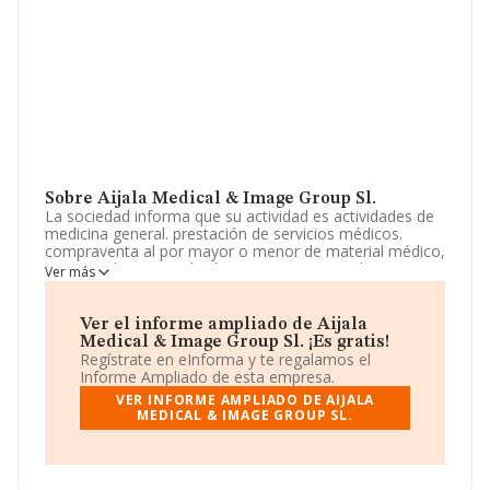
Sobre Aijala Medical & Image Group Sl.
La sociedad informa que su actividad es actividades de
medicina general. prestación de servicios médicos.
compraventa al por mayor o menor de material médico,
sanitario. la prestación de servicios propios de
Ver más
peluquería, estética, maquillaje y belleza, así como la
comercialización de productos cosméticos. la
intermediación en actividades e. La empresa está
Ver el informe ampliado de Aijala
registrada como Sociedad Limitada. La actividad de
Medical & Image Group Sl. ¡Es gratis!
referencia CNAE corresponde a 'Actividades de medicina
Regístrate en eInforma y te regalamos el
general', cuyo Código es 8621. La compañía no tiene
Informe Ampliado de esta empresa.
actividad en mercados exteriores.
VER INFORME AMPLIADO DE AIJALA
MEDICAL & IMAGE GROUP SL.
La dirección de correo es
correo@tonisantos.com
.
La sociedad española
Aijala Medical & Image Group
S.L
, NIF B01750504, tiene su domicilio social