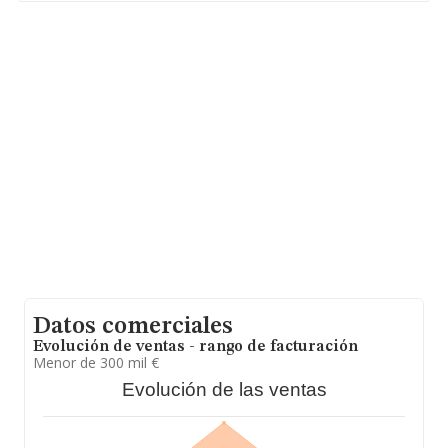
establecido en Calle Sierra De Ayllon Ur Cerro De
Alarcon núm. 7, (28210), Valdemorillo, Madrid.
En base a la información de la que dispone INFORMA
sobre 6.471 compañías, la facturación en el ámbito
nacional alcanza los 1.090 millones de euros y en 2024
la media de facturación de ventas entre todas las
compañías alcanza los 168 mil euros. En cuanto a la
información relativa a la provincia de Madrid, en la base
de datos de INFORMA aparecen 1549 empresas, cuyas
ventas han obtenido los 259 millones de euros. Para
aportar ulterior información de interés en el ámbito
sectorial, la media de antigüedad desde la constitución
es de 17 años. La media de empleados de las empresas
es de 2.
Datos comerciales
Evolución de ventas - rango de facturación
Menor de 300 mil €
Evolución de las ventas