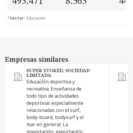
493.471
8.563
44
*
Sector:
Educación
Empresas similares
Empresas similares
SUPER STOKED, SOCIEDAD
LIMITADA.
Educación deportiva y
E
recreativa. Enseñanza de
r
todo tipo de actividades
e
deportivas especialmente
d
relacionadas con el surf,
i
body-board, bodysurf y el
c
mar en general. La
p
importación, exportación,
p