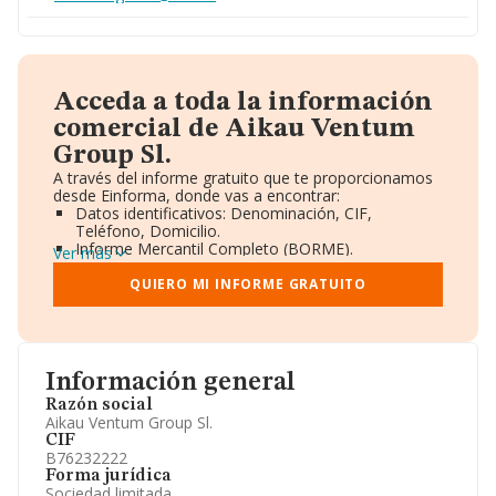
Acceda a toda la información
comercial de Aikau Ventum
Group Sl.
A través del informe gratuito que te proporcionamos
desde Einforma, donde vas a encontrar:
Datos identificativos: Denominación, CIF,
Teléfono, Domicilio.
Informe Mercantil Completo (BORME).
Ver más
Gráficos de Evolución Ventas y Empleados.
Consejo de Administración y Administradores.
QUIERO MI INFORME GRATUITO
Directivos y Ejecutivos.
Accionistas.
Participaciones y Vinculaciones en otras empresas.
Artículos de prensa publicados sobre la empresa.
Información oficial y registral complementaria.
Información general
Razón social
Aikau Ventum Group Sl.
CIF
B76232222
Forma jurídica
Sociedad limitada