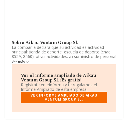
Sobre Aikau Ventum Group Sl.
La compañía declara que su actividad es actividad
principal: tienda de deporte, escuela de deporte (cnae
8559, 8560). otras actividades: a) suministro de personal
a empresas (cnae 7810, 7820, 78301). b) servicios:
Ver más
comerciales, venta, publicidad, representantes. (cnae
7021). c) franquicias. d) colaboración en contratos de
publicidad (cnae. La empresa es una Sociedad Limitada.
Ver el informe ampliado de Aikau
Su actividad CNAE es 'Educación deportiva y recreativa'
Ventum Group Sl. ¡Es gratis!
con código 8551. No realiza actividad de importación
Regístrate en eInforma y te regalamos el
y/o exportación.
Informe Ampliado de esta empresa.
VER INFORME AMPLIADO DE AIKAU
Acerca de los empleados, ha contado con una
VENTUM GROUP SL.
reducción del 50% y atendiendo a los datos disponibles
en INFORMA, el número de empleados de la compañía
ha estado por debajo de la media de sector.
Acerca de la información en los distintos rankings: en
2024, en la clasificación del sector, la empresa se ha