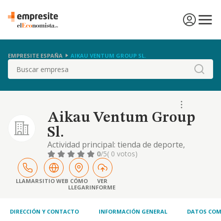
EMPRESITE ESPAÑA
AIKAU VENTUM GROUP SL.
Buscar
Aikau Ventum Group
Sl.
Actividad principal: tienda de deporte,
escuela de deporte (cnae 8559, 8560). otras
0
/5
( 0 votos)
actividades: a) suministro de personal a
empresas (cnae 7810, 7820, 78301). b)
servicios: comerciales, venta, publicidad,
LLAMAR
SITIO WEB
CÓMO
VER
LLEGAR
INFORME
representantes. (cnae 7021). c) franquicias. d)
colaboración en contratos de publicidad
(cnae
DIRECCIÓN Y CONTACTO
INFORMACIÓN GENERAL
DATOS COM