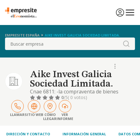
EMPRESITE ESPAÑA
AIKE INVEST GALICIA SOCIEDAD LIMITADA.
Buscar
Aike Invest Galicia
Sociedad Limitada.
Cnae 6811: -la compraventa de bienes
inmuebles por cuenta propia. -el
0
/5
( 0 votos)
arrendamiento de bienes inmuebles por
cuenta propia. -la gestión y administración
de bienes propios. -la construcción,
LLAMAR
SITIO WEB
CÓMO
VER
LLEGAR
INFORME
promoción, rehabilitación y desarrollo de
proyectos inmobiliarios. -la realización de
inversiones inmobiliarias
DIRECCIÓN Y CONTACTO
INFORMACIÓN GENERAL
DATOS COM