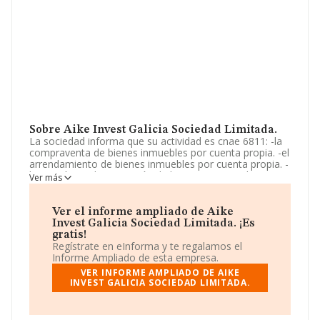
Sobre Aike Invest Galicia Sociedad Limitada.
La sociedad informa que su actividad es cnae 6811: -la
compraventa de bienes inmuebles por cuenta propia. -el
arrendamiento de bienes inmuebles por cuenta propia. -
la gestión y administración de bienes propios. -la
Ver más
construcción, promoción, rehabilitación y desarrollo de
proyectos inmobiliarios. -la realización de inversiones
inmobiliarias. La empresa está registrada como
Ver el informe ampliado de Aike
Sociedad Limitada. Tiene CNAE: 6811 - '%cnae%'. La
Invest Galicia Sociedad Limitada. ¡Es
empresa no tiene actividad en mercados exteriores.
gratis!
Regístrate en eInforma y te regalamos el
La sociedad española
Aike Invest Galicia Sociedad
Informe Ampliado de esta empresa.
Limitada
, B26876177, está situada en Calle Republica
VER INFORME AMPLIADO DE AIKE
Argentina núm. 25 2 Iz, (36201), en el municipio de Vigo,
INVEST GALICIA SOCIEDAD LIMITADA.
provincia de Pontevedra, Galicia.
En relación con el sector y disponiendo de los datos de