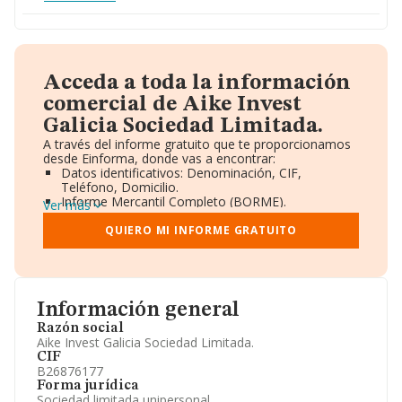
Acceda a toda la información
comercial de Aike Invest
Galicia Sociedad Limitada.
A través del informe gratuito que te proporcionamos
desde Einforma, donde vas a encontrar:
Datos identificativos: Denominación, CIF,
Teléfono, Domicilio.
Informe Mercantil Completo (BORME).
Ver más
Gráficos de Evolución Ventas y Empleados.
Consejo de Administración y Administradores.
QUIERO MI INFORME GRATUITO
Directivos y Ejecutivos.
Accionistas.
Participaciones y Vinculaciones en otras empresas.
Artículos de prensa publicados sobre la empresa.
Información oficial y registral complementaria.
Información general
Razón social
Aike Invest Galicia Sociedad Limitada.
CIF
B26876177
Forma jurídica
Sociedad limitada unipersonal