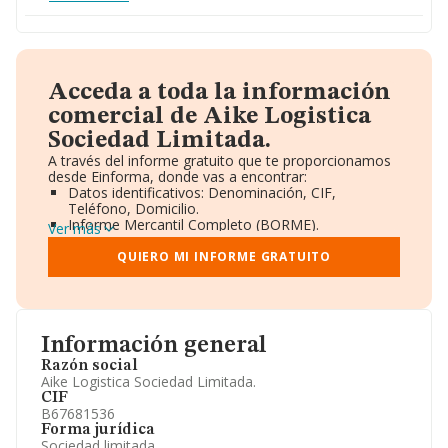
Acceda a toda la información
comercial de Aike Logistica
Sociedad Limitada.
A través del informe gratuito que te proporcionamos
desde Einforma, donde vas a encontrar:
Datos identificativos: Denominación, CIF,
Teléfono, Domicilio.
Informe Mercantil Completo (BORME).
Ver más
Gráficos de Evolución Ventas y Empleados.
Consejo de Administración y Administradores.
QUIERO MI INFORME GRATUITO
Directivos y Ejecutivos.
Accionistas.
Participaciones y Vinculaciones en otras empresas.
Artículos de prensa publicados sobre la empresa.
Información oficial y registral complementaria.
Información general
Razón social
Aike Logistica Sociedad Limitada.
CIF
B67681536
Forma jurídica
Sociedad limitada