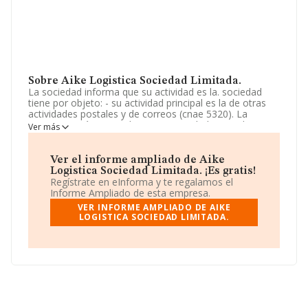
Sobre Aike Logistica Sociedad Limitada.
La sociedad informa que su actividad es la. sociedad
tiene por objeto: - su actividad principal es la de otras
actividades postales y de correos (cnae 5320). La
empresa está registrada como Sociedad Limitada. Su
Ver más
actividad CNAE es 'Otras actividades postales y de
correos' con código 5320. No realiza actividad de
importación y/o exportación.
Ver el informe ampliado de Aike
Logistica Sociedad Limitada. ¡Es gratis!
Ha tenido el mismo número de empleados y según los
Regístrate en eInforma y te regalamos el
datos a disposición de INFORMA, ha tenido un número
Informe Ampliado de esta empresa.
de empleados por debajo de la media de sector.
VER INFORME AMPLIADO DE AIKE
LOGISTICA SOCIEDAD LIMITADA.
Respecto a la posición de la empresa según los niveles
de facturación, en los distintos rankings, INFORMA
facilita la siguiente información: en 2024 la empresa ha
caído 11 puestos a nivel sectorial pasando a ocupar la
posición 474, frente a la 463 del año anterior. Antes de
la compañía, en el ranking del sector, están empresas
como:
C y A Mensajeros S.L
y
International Urban
Carrier S.L
; en cambio, por debajo de la compañía,