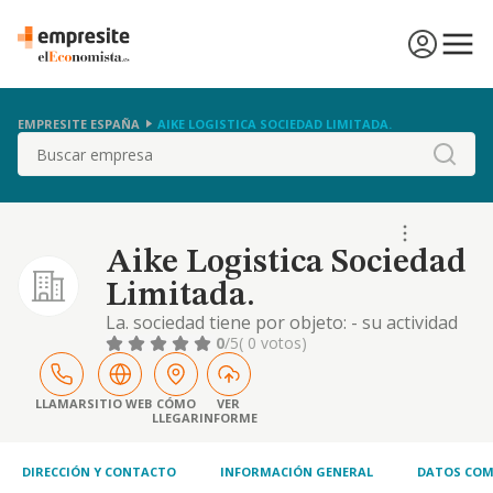
EMPRESITE ESPAÑA
AIKE LOGISTICA SOCIEDAD LIMITADA.
Buscar
Aike Logistica Sociedad
Limitada.
La. sociedad tiene por objeto: - su actividad
principal es la de "otras actividades postales
0
/5
( 0 votos)
y de correos" (cnae 5320)
LLAMAR
SITIO WEB
CÓMO
VER
LLEGAR
INFORME
DIRECCIÓN Y CONTACTO
INFORMACIÓN GENERAL
DATOS COM