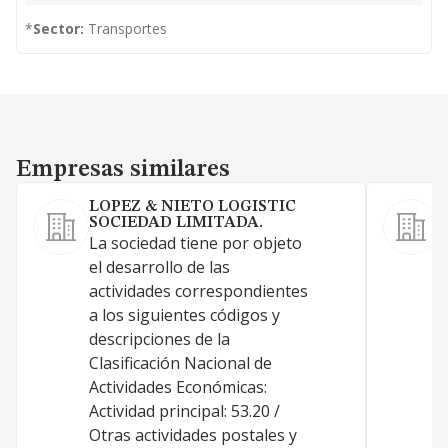
*
Sector:
Transportes
Empresas similares
Empresas similares
LOPEZ & NIETO LOGISTIC
SOCIEDAD LIMITADA.
La sociedad tiene por objeto
L
el desarrollo de las
m
actividades correspondientes
p
a los siguientes códigos y
c
descripciones de la
c
Clasificación Nacional de
r
Actividades Económicas:
c
Actividad principal: 53.20 /
y
Otras actividades postales y
p