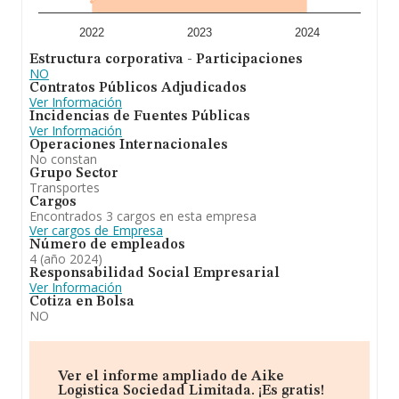
de 12 años. Los empleados de media son 7.
A modo de conclusión,
Aike Logistica Sociedad
2022
2023
2024
Limitada
se emplea en la. sociedad tiene por objeto: -
Estructura corporativa - Participaciones
su actividad principal es la de otras actividades postales
NO
y de correos (cnae 5320). Se ha posicionado más abajo
Contratos Públicos Adjudicados
en el ranking de sectores frente al 2023. Se ha
Ver Información
posicionado más abajo en el ranking nacional (de todas
Incidencias de Fuentes Públicas
las empresas presentes en el territorio) frente al 2023.
Ver Información
Operaciones Internacionales
No constan
Grupo Sector
Transportes
Cargos
Encontrados 3 cargos en esta empresa
Ver cargos de Empresa
Número de empleados
4 (año 2024)
Responsabilidad Social Empresarial
Ver Información
Cotiza en Bolsa
NO
Ver el informe ampliado de Aike
Logistica Sociedad Limitada. ¡Es gratis!