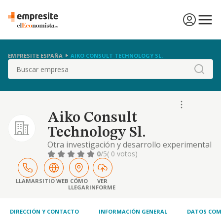
EMPRESITE ESPAÑA
AIKO CONSULT TECHNOLOGY SL.
Buscar
Aiko Consult
Technology Sl.
Otra investigación y desarrollo experimental
en ciencias naturales y técnicas
0
/5
( 0 votos)
LLAMAR
SITIO WEB
CÓMO
VER
LLEGAR
INFORME
DIRECCIÓN Y CONTACTO
INFORMACIÓN GENERAL
DATOS COM