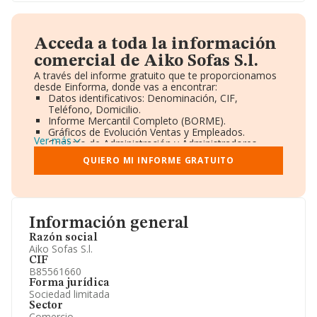
Acceda a toda la información
comercial de Aiko Sofas S.l.
A través del informe gratuito que te proporcionamos
desde Einforma, donde vas a encontrar:
Datos identificativos: Denominación, CIF,
Teléfono, Domicilio.
Informe Mercantil Completo (BORME).
Gráficos de Evolución Ventas y Empleados.
Ver más
Consejo de Administración y Administradores.
Directivos y Ejecutivos.
QUIERO MI INFORME GRATUITO
Accionistas.
Participaciones y Vinculaciones en otras empresas.
Artículos de prensa publicados sobre la empresa.
Información oficial y registral complementaria.
Información general
Razón social
Aiko Sofas S.l.
CIF
B85561660
Forma jurídica
Sociedad limitada
Sector
Comercio