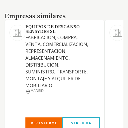
Empresas similares
Empresas similares
EQUIPOS DE DESCANSO
SENSYDES SL
FABRICACION, COMPRA,
C
VENTA, COMERCIALIZACION,
t
REPRESENTACION,
i
ALMACENAMIENTO,
t
DISTRIBUCION,
m
SUMINISTRO, TRANSPORTE,
r
MONTAJE Y ALQUILER DE
c
MOBILIARIO
t
MADRID
i
I
t
VER INFORME
VER FICHA