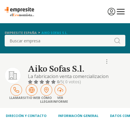
EMPRESITE ESPAÑA
AIKO SOFAS S.L.
Buscar
Aiko Sofas S.l.
La fabricacion venta comercializacion
exportacion e importacion de toda clase de
0
/5
( 0 votos)
muebles, tallas, tapizados, carpinteria,
ebanisteria y decoracion.
LLAMAR
SITIO WEB
CÓMO
VER
LLEGAR
INFORME
DIRECCIÓN Y CONTACTO
INFORMACIÓN GENERAL
DATOS COM