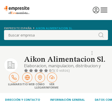
EMPRESITE ESPAÑA
AIKON ALIMENTACION SL.
Buscar
Aikon Alimentacion Sl.
Elaboracion, manipulacion, distribucion y
venta al mayor y menor de
0
/5
( 0 votos)
productosalimentarios
LLAMAR
SITIO WEB
CÓMO
VER
LLEGAR
INFORME
DIRECCIÓN Y CONTACTO
INFORMACIÓN GENERAL
DATOS COM