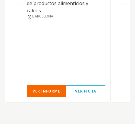
C
de productos alimenticios y
caldos.
A
BARCELONA
VER INFORME
VER FICHA