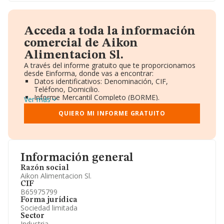
Acceda a toda la información
comercial de Aikon
Alimentacion Sl.
A través del informe gratuito que te proporcionamos
desde Einforma, donde vas a encontrar:
Datos identificativos: Denominación, CIF,
Teléfono, Domicilio.
Informe Mercantil Completo (BORME).
Ver más
Gráficos de Evolución Ventas y Empleados.
Consejo de Administración y Administradores.
QUIERO MI INFORME GRATUITO
Directivos y Ejecutivos.
Accionistas.
Participaciones y Vinculaciones en otras empresas.
Artículos de prensa publicados sobre la empresa.
Información oficial y registral complementaria.
Información general
Razón social
Aikon Alimentacion Sl.
CIF
B65975799
Forma jurídica
Sociedad limitada
Sector
Industria