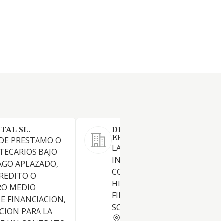
TAL SL.
DEUTSCHE LEASING IBERI
EFC SA
 DE PRESTAMO O
LA CONCESION DE CREDITOS
TECARIOS BAJO
INCLUYENDO CREDITOS AL
AGO APLAZADO,
CONSUMO, CREDITOS
REDITO O
HIPOTECARIOS Y LA
RO MEDIO
FINANCIACION DE CREDITOS
E FINANCIACION,
SOBRE MERCANCIAS
CION PARA LA
BARCELONA