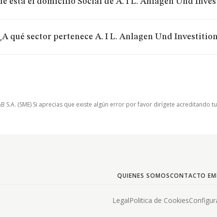
e está el domicilio Social de A. I L. Anlagen Und Inve
¿A qué sector pertenece A. I L. Anlagen Und Investitio
.A. (SME) Si aprecias que existe algún error por favor dirígete acreditando t
QUIENES SOMOS
CONTACTO EM
Legal
Politica de Cookies
Configur