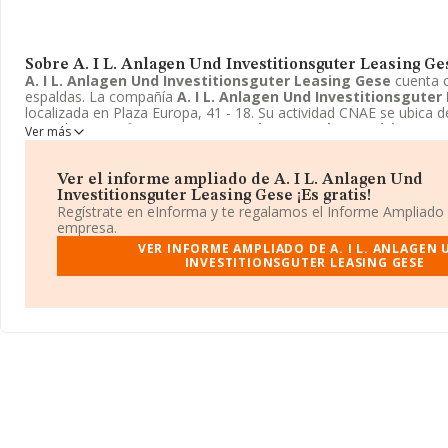
Sobre A. I L. Anlagen Und Investitionsguter Leasing Ge
A. I L. Anlagen Und Investitionsguter Leasing Gese
cuenta c
espaldas. La compañía
A. I L. Anlagen Und Investitionsguter
localizada en Plaza Europa, 41 - 18. Su actividad CNAE se ubica d
Arrendamiento financiero.
A. I L. Anlagen Und Investitionsgu
Ver más
tiene un modelo de sociedad Otras entidades extranjeras.
Ver el informe ampliado de A. I L. Anlagen Und
Investitionsguter Leasing Gese ¡Es gratis!
Regístrate en eInforma y te regalamos el Informe Ampliado
empresa.
VER INFORME AMPLIADO DE A. I L. ANLAGEN
INVESTITIONSGUTER LEASING GESE