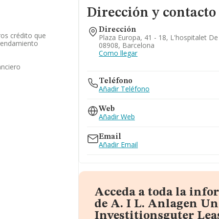
Dirección y contacto
Dirección
ros crédito que
Plaza Europa, 41 - 18, L'hospitalet De
arrendamiento
08908, Barcelona
Como llegar
anciero
Teléfono
Añadir Teléfono
Web
Añadir Web
Email
Añadir Email
Acceda a toda la inf
de A. I L. Anlagen U
Investitionsguter Lea