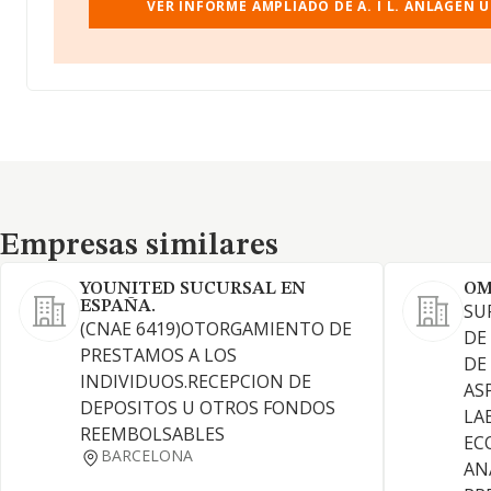
VER INFORME AMPLIADO DE A. I L. ANLAGEN 
Empresas similares
Empresas similares
YOUNITED SUCURSAL EN
OM
ESPAÑA.
SU
(CNAE 6419)OTORGAMIENTO DE
DE
PRESTAMOS A LOS
DE
INDIVIDUOS.RECEPCION DE
AS
DEPOSITOS U OTROS FONDOS
LA
REEMBOLSABLES
EC
BARCELONA
AN