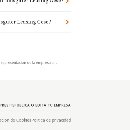
stitionsguter Leasing Gese?
nsguter Leasing Gese?
u representación de la empresa a la
PRESITE
PUBLICA O EDITA TU EMPRESA
acion de Cookies
Politica de privacidad