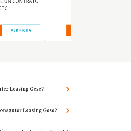
DE UN CONTRATO
ETC
VER FICHA
VER INFORME
VER FIC
guter Leasing Gese?
tionsguter Leasing Gese?