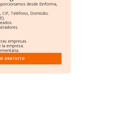
proporcionamos desde Einforma,
 CIF, Teléfono, Domicilio.
E).
leados.
stradores.
otras empresas.
e la empresa.
lementaria.
ME GRATUITO