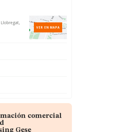
 Llobregat,
VER EN MAPA
ormación comercial
nd
sing Gese