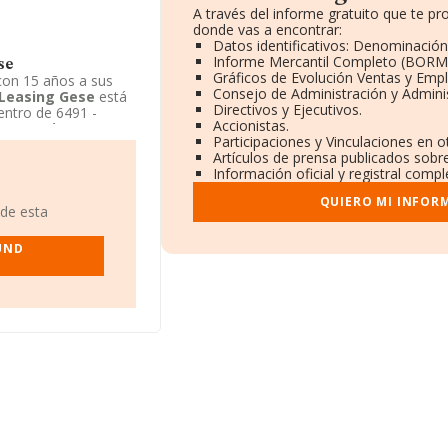
A través del informe gratuito que te 
donde vas a encontrar:
Datos identificativos: Denominación,
Informe Mercantil Completo (BORM
se
Gráficos de Evolución Ventas y Emp
on 15 años a sus
Consejo de Administración y Admini
 Leasing Gese
está
Directivos y Ejecutivos.
entro de 6491 -
Accionistas.
ter Leasing Gese
Participaciones y Vinculaciones en 
Artículos de prensa publicados sobr
Información oficial y registral comp
QUIERO MI INFOR
 de esta
 UND