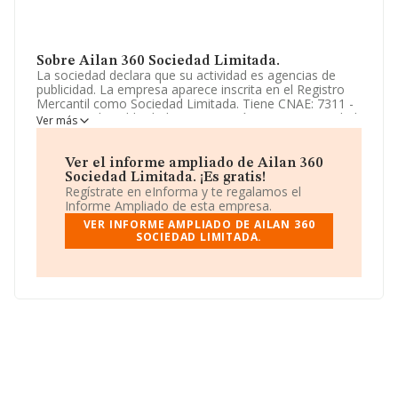
Sobre Ailan 360 Sociedad Limitada.
La sociedad declara que su actividad es agencias de
publicidad. La empresa aparece inscrita en el Registro
Mercantil como Sociedad Limitada. Tiene CNAE: 7311 -
'Agencias de publicidad'. La compañía no tiene actividad
Ver más
en mercados exteriores.
La compañía
Ailan 360 Sociedad Limitada
, con NIF
Ver el informe ampliado de Ailan 360
B02910461, tiene su domicilio social establecido en
Sociedad Limitada. ¡Es gratis!
Calle Monestir De Poblet núm. 14 Esc 1 5 18, (46015),
Regístrate en eInforma y te regalamos el
Valencia, Comunidad Valenciana.
Informe Ampliado de esta empresa.
VER INFORME AMPLIADO DE AILAN 360
En base a la información de la que dispone INFORMA
SOCIEDAD LIMITADA.
sobre 39.891 compañías, en el ámbito nacional la
facturación alcanza la cifra de 18.414 millones de euros
y se estima que el promedio de la facturación entre
todas las empresas es de 461 mil euros. Respecto a la
información de la provincia (hablamos de Valencia), en
la base de datos INFORMA constan 1857 empresas,
con ventas de 323 millones de euros. Para aportar
ulterior información de interés en el ámbito sectorial, la
antigüedad alcanza los 15 años desde la constitución.
La media de empleados es de 2.