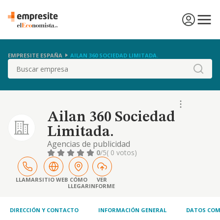
EMPRESITE ESPAÑA
AILAN 360 SOCIEDAD LIMITADA.
Buscar
Ailan 360 Sociedad
Limitada.
Agencias de publicidad
0
/5
( 0 votos)
LLAMAR
SITIO WEB
CÓMO
VER
LLEGAR
INFORME
DIRECCIÓN Y CONTACTO
INFORMACIÓN GENERAL
DATOS COM