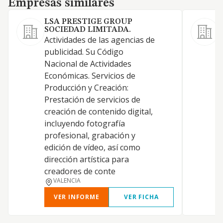
Empresas similares
LSA PRESTIGE GROUP
SOCIEDAD LIMITADA.
Actividades de las agencias de
A
publicidad. Su Código
S
Nacional de Actividades
R
Económicas. Servicios de
M
Producción y Creación:
Prestación de servicios de
creación de contenido digital,
incluyendo fotografía
P
profesional, grabación y
edición de vídeo, así como
T
dirección artística para
creadores de conte
VALENCIA
VER INFORME
VER FICHA