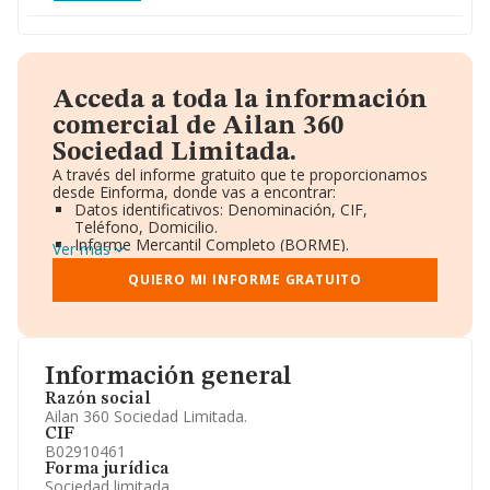
Acceda a toda la información
comercial de Ailan 360
Sociedad Limitada.
A través del informe gratuito que te proporcionamos
desde Einforma, donde vas a encontrar:
Datos identificativos: Denominación, CIF,
Teléfono, Domicilio.
Informe Mercantil Completo (BORME).
Ver más
Gráficos de Evolución Ventas y Empleados.
Consejo de Administración y Administradores.
QUIERO MI INFORME GRATUITO
Directivos y Ejecutivos.
Accionistas.
Participaciones y Vinculaciones en otras empresas.
Artículos de prensa publicados sobre la empresa.
Información oficial y registral complementaria.
Información general
Razón social
Ailan 360 Sociedad Limitada.
CIF
B02910461
Forma jurídica
Sociedad limitada