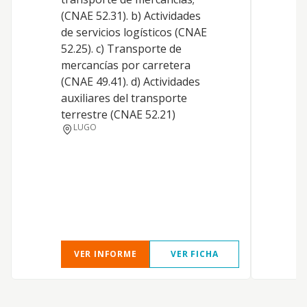
p
(CNAE 52.31). b) Actividades
a
de servicios logísticos (CNAE
S
52.25). c) Transporte de
o
mercancías por carretera
d
(CNAE 49.41). d) Actividades
l
auxiliares del transporte
p
terrestre (CNAE 52.21)
s
LUGO
t
VER INFORME
VER FICHA