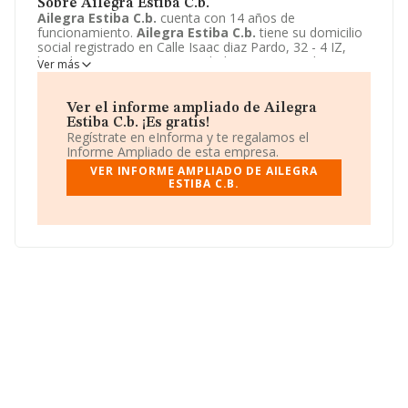
Sobre Ailegra Estiba C.b.
Ailegra Estiba C.b.
cuenta con 14 años de
funcionamiento.
Ailegra Estiba C.b.
tiene su domicilio
social registrado en Calle Isaac diaz Pardo, 32 - 4 IZ,
lugo, lugo. Enmarca su actividad CNAE principal como
Ver más
5226 - Otras actividades auxiliares del transporte.
Ailegra Estiba C.b.
aparece inscrita como Comunidad
de bienes.
Ver el informe ampliado de Ailegra
Estiba C.b. ¡Es gratis!
Regístrate en eInforma y te regalamos el
Informe Ampliado de esta empresa.
VER INFORME AMPLIADO DE AILEGRA
ESTIBA C.B.