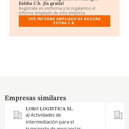
Estiba C.b. ¡Es gratis!
Regístrate en eInforma y te regalamos el
Informe Ampliado de esta empresa.
VER INFORME AMPLIADO DE AILEGRA
ESTIBA C.B.
Empresas similares
Empresas similares
LORO LOGISTICA SL.
R
S
a) Actividades de
C
intermediación para el
y
transporte de mercancías;