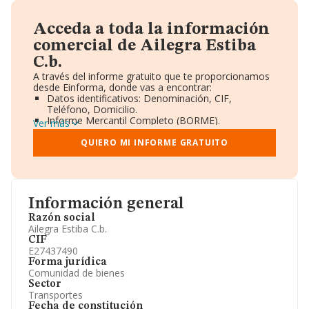
Acceda a toda la información
comercial de Ailegra Estiba
C.b.
A través del informe gratuito que te proporcionamos
desde Einforma, donde vas a encontrar:
Datos identificativos: Denominación, CIF,
Teléfono, Domicilio.
Informe Mercantil Completo (BORME).
Ver más
Gráficos de Evolución Ventas y Empleados.
Consejo de Administración y Administradores.
QUIERO MI INFORME GRATUITO
Directivos y Ejecutivos.
Accionistas.
Participaciones y Vinculaciones en otras empresas.
Artículos de prensa publicados sobre la empresa.
Información oficial y registral complementaria.
Información general
Razón social
Ailegra Estiba C.b.
CIF
E27437490
Forma jurídica
Comunidad de bienes
Sector
Transportes
Fecha de constitución