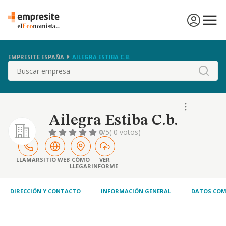
EMPRESITE ESPAÑA
AILEGRA ESTIBA C.B.
Buscar
Ailegra Estiba C.b.
0
/5
( 0 votos)
LLAMAR
SITIO WEB
CÓMO
VER
LLEGAR
INFORME
DIRECCIÓN Y CONTACTO
INFORMACIÓN GENERAL
DATOS COM