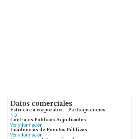
INFORMA aparecen 124 empresas, con ventas de hasta
23 millones de euros. Por último, con el fin de ampliar la
información relativa al ámbito de la empresa, la
antigüedad desde la constitución es de 17 años. La
media de empleados de las empresas es de 3.
Datos comerciales
Estructura corporativa - Participaciones
NO
Contratos Públicos Adjudicados
Ver Información
Incidencias de Fuentes Públicas
Ver Información