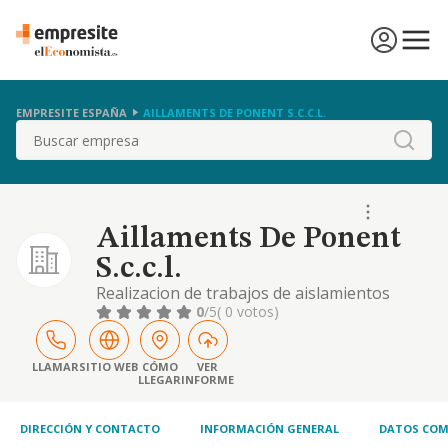
EMPRESITE ESPAÑA
AILLAMENTS DE PONENT S.C.C.L.
Buscar
Aillaments De Ponent
S.c.c.l.
Realizacion de trabajos de aislamientos
termicos y acusticos.
0
/5
( 0 votos)
LLAMAR
SITIO WEB
CÓMO
VER
LLEGAR
INFORME
DIRECCIÓN Y CONTACTO
INFORMACIÓN GENERAL
DATOS COM