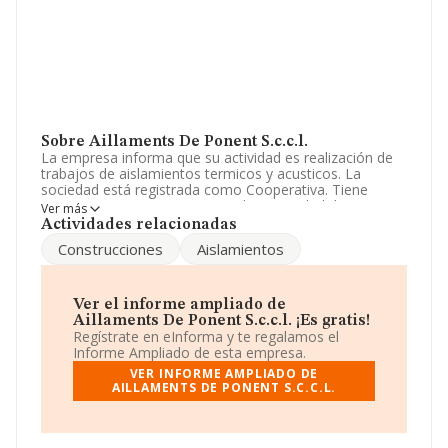
Sobre Aillaments De Ponent S.c.c.l.
La empresa informa que su actividad es realización de
trabajos de aislamientos termicos y acusticos. La
sociedad está registrada como Cooperativa. Tiene
CNAE: 4324 - '%cnae%'. No realiza actividad de
Ver más
importación y/o exportación.
Actividades relacionadas
Construcciones
Aislamientos
Para comunicarse con sus oficinas, el número de
teléfono es 973500622.
La sociedad
Aillaments de Ponent S.C.C.L
,
Ver el informe ampliado de
F25593419, está situada en Avenida Catalunya núm. 23,
Aillaments De Ponent S.c.c.l. ¡Es gratis!
(25300), en el municipio de Tarrega, Lleida, Cataluña.
Regístrate en eInforma y te regalamos el
Informe Ampliado de esta empresa.
En relación con el sector y disponiendo de los datos de
VER INFORME AMPLIADO DE
hasta 13.870 empresas, la facturación en el ámbito
AILLAMENTS DE PONENT S.C.C.L.
nacional alcanza los 4.510 millones de euros y la media
de facturación de ventas entre todas las compañías
alcanza los 325 mil euros. En cuanto a la información
relativa a la provincia de Lleida, en la base de datos de