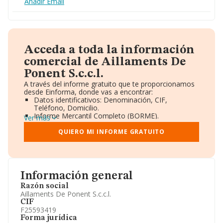
Añadir Email
Acceda a toda la información
comercial de Aillaments De
Ponent S.c.c.l.
A través del informe gratuito que te proporcionamos
desde Einforma, donde vas a encontrar:
Datos identificativos: Denominación, CIF,
Teléfono, Domicilio.
Informe Mercantil Completo (BORME).
Ver más
Gráficos de Evolución Ventas y Empleados.
Consejo de Administración y Administradores.
QUIERO MI INFORME GRATUITO
Directivos y Ejecutivos.
Accionistas.
Participaciones y Vinculaciones en otras empresas.
Artículos de prensa publicados sobre la empresa.
Información oficial y registral complementaria.
Información general
Razón social
Aillaments De Ponent S.c.c.l.
CIF
F25593419
Forma jurídica