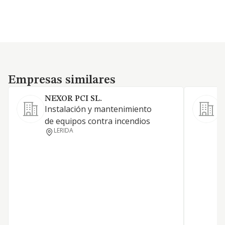
Empresas similares
Empresas similares
NEXOR PCI SL.
Instalación y mantenimiento
E
de equipos contra incendios
v
LERIDA
a
r
d
i
m
o
i