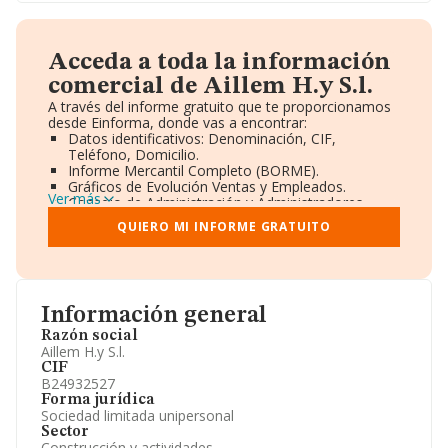
Acceda a toda la información
comercial de Aillem H.y S.l.
A través del informe gratuito que te proporcionamos
desde Einforma, donde vas a encontrar:
Datos identificativos: Denominación, CIF,
Teléfono, Domicilio.
Informe Mercantil Completo (BORME).
Gráficos de Evolución Ventas y Empleados.
Ver más
Consejo de Administración y Administradores.
Directivos y Ejecutivos.
QUIERO MI INFORME GRATUITO
Accionistas.
Participaciones y Vinculaciones en otras empresas.
Artículos de prensa publicados sobre la empresa.
Información oficial y registral complementaria.
Información general
Razón social
Aillem H.y S.l.
CIF
B24932527
Forma jurídica
Sociedad limitada unipersonal
Sector
Construcción y actividades