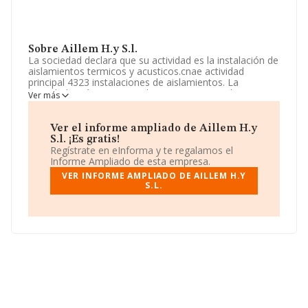
Sobre Aillem H.y S.l.
La sociedad declara que su actividad es la instalación de
aislamientos termicos y acusticos.cnae actividad
principal 4323 instalaciones de aislamientos. La
sociedad está inscrita en el Registro Mercantil como
Ver más
Sociedad Limitada. Clasifica su actividad CNAE como
'%cnae%', código 4324. La empresa no tiene actividad
en mercados exteriores.
Ver el informe ampliado de Aillem H.y
S.l. ¡Es gratis!
La empresa
Aillem H.Y S.L
, con NIF B24932527, se
Regístrate en eInforma y te regalamos el
encuentra en Calle Alzina núm. 14 Ur Mirador De
Informe Ampliado de esta empresa.
Montserrat, (08251), Santpedor, en Barcelona,
VER INFORME AMPLIADO DE AILLEM H.Y
Cataluña.
S.L.
En relación con el sector y disponiendo de los datos de
hasta 13.870 empresas, a nivel nacional la facturación
asciende a 4.510 millones de euros y se estima que el
promedio de la facturación entre todas las empresas es
de 325 mil euros. Finalmente, para completar los datos
de sector la media de empleados de las empresas es de
3; la antigüedad desde la constitución es de 17 años.