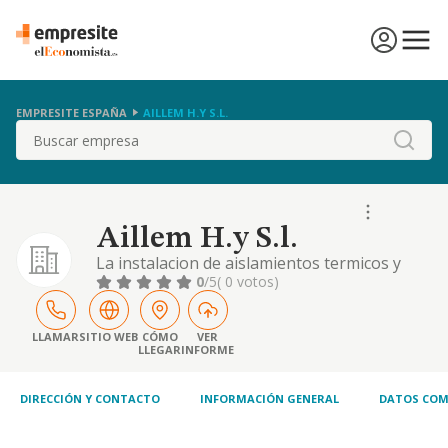
EMPRESITE ESPAÑA
AILLEM H.Y S.L.
Buscar
Aillem H.y S.l.
La instalacion de aislamientos termicos y
acusticos.cnae actividad principal 4323
0
/5
( 0 votos)
instalaciones de aislamientos
LLAMAR
SITIO WEB
CÓMO
VER
LLEGAR
INFORME
DIRECCIÓN Y CONTACTO
INFORMACIÓN GENERAL
DATOS COM