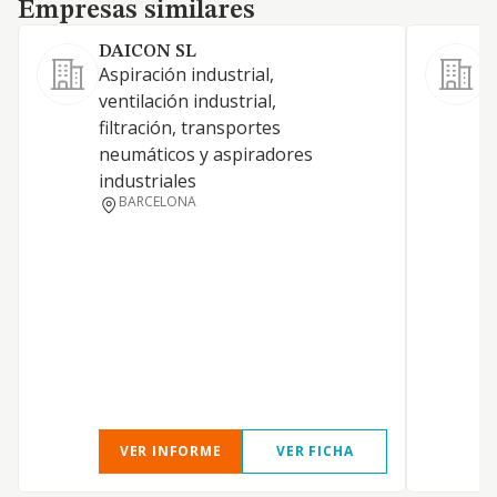
Empresas similares
Empresas similares
DAICON SL
Aspiración industrial,
L
ventilación industrial,
filtración, transportes
neumáticos y aspiradores
industriales
BARCELONA
V
T
VER INFORME
VER FICHA