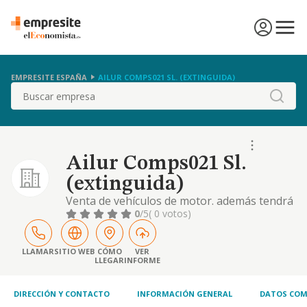
EMPRESITE ESPAÑA
AILUR COMPS021 SL. (EXTINGUIDA)
Buscar
Ailur Comps021 Sl.
(extinguida)
Venta de vehículos de motor. además tendrá
por objeto la venta al por mayor y menor de
0
/5
( 0 votos)
productos de perfumería
LLAMAR
SITIO WEB
CÓMO
VER
LLEGAR
INFORME
DIRECCIÓN Y CONTACTO
INFORMACIÓN GENERAL
DATOS COM