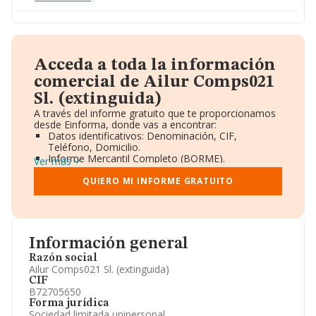
Acceda a toda la información
comercial de Ailur Comps021
Sl. (extinguida)
A través del informe gratuito que te proporcionamos
desde Einforma, donde vas a encontrar:
Datos identificativos: Denominación, CIF,
Teléfono, Domicilio.
Informe Mercantil Completo (BORME).
Ver más
Gráficos de Evolución Ventas y Empleados.
Consejo de Administración y Administradores.
QUIERO MI INFORME GRATUITO
Directivos y Ejecutivos.
Accionistas.
Participaciones y Vinculaciones en otras empresas.
Artículos de prensa publicados sobre la empresa.
Información oficial y registral complementaria.
Información general
Razón social
Ailur Comps021 Sl. (extinguida)
CIF
B72705650
Forma jurídica
Sociedad limitada unipersonal