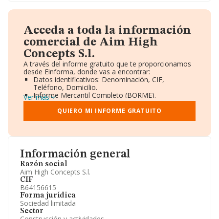
Acceda a toda la información
comercial de Aim High
Concepts S.l.
A través del informe gratuito que te proporcionamos
desde Einforma, donde vas a encontrar:
Datos identificativos: Denominación, CIF,
Teléfono, Domicilio.
Informe Mercantil Completo (BORME).
Ver más
Gráficos de Evolución Ventas y Empleados.
Consejo de Administración y Administradores.
QUIERO MI INFORME GRATUITO
Directivos y Ejecutivos.
Accionistas.
Participaciones y Vinculaciones en otras empresas.
Artículos de prensa publicados sobre la empresa.
Información oficial y registral complementaria.
Información general
Razón social
Aim High Concepts S.l.
CIF
B64156615
Forma jurídica
Sociedad limitada
Sector
Construcción y actividades