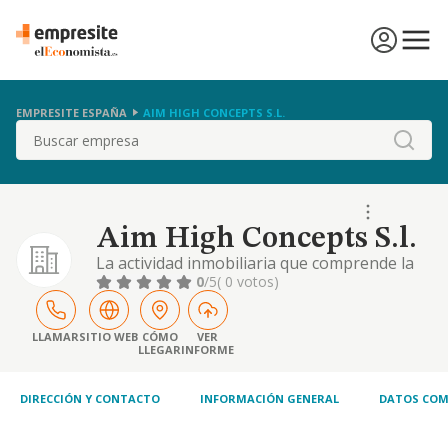
EMPRESITE ESPAÑA
AIM HIGH CONCEPTS S.L.
Buscar
Aim High Concepts S.l.
La actividad inmobiliaria que comprende la
adquisicion, urbanizacion, edificacion, venta,
0
/5
( 0 votos)
explotacion, gestion y administracion de
inmuebles destinados a vivienda, local de
negocio, oficinas y plazas de parking. etc
LLAMAR
SITIO WEB
CÓMO
VER
LLEGAR
INFORME
DIRECCIÓN Y CONTACTO
INFORMACIÓN GENERAL
DATOS COM