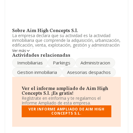
Sobre Aim High Concepts S.l.
La empresa declara que su actividad es la actividad
inmobiliaria que comprende la adquisición, urbanización,
edificación, venta, explotación, gestión y administración
de inmuebles destinados a vivienda, local de negocio,
Ver más
oficinas y plazas de parking. etc. La sociedad está
Actividades relacionadas
registrada como Sociedad Limitada. Su CNAE
Inmobiliarias
Parkings
Administracion
corresponde a 6812 con código '%cnae%'. La sociedad
no tiene actividad en mercados exteriores.
Gestion inmobiliaria
Asesorias despachos
La compañía
Aim High Concepts S.L
, NIF B64156615,
se encuentra en Calle Diputacio núm. 282 D 1 2,
(08009), Barcelona, Cataluña.
Ver el informe ampliado de Aim High
Concepts S.l. ¡Es gratis!
Con los datos a disposición de INFORMA sobre 231.218
Regístrate en eInforma y te regalamos el
empresas pertenecientes al sector, en el ámbito
Informe Ampliado de esta empresa.
nacional la facturación alcanza la cifra de 29.817
VER INFORME AMPLIADO DE AIM HIGH
millones de euros y se estima que el promedio de la
CONCEPTS S.L.
facturación entre todas las empresas es de 128 mil
euros. Finalmente, para completar los datos de sector
los empleados de media son 1. La antigüedad desde la
constitución es de 20 años.