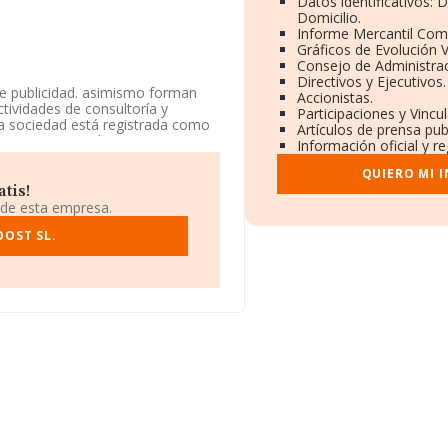
Datos identificativos:
Domicilio.
Informe Mercantil Com
Gráficos de Evolución 
Consejo de Administrac
Directivos y Ejecutivos.
de publicidad. asimismo forman
Accionistas.
actividades de consultoría y
Participaciones y Vinc
a sociedad está registrada como
Artículos de prensa pu
020. La compañía no tiene
Información oficial y r
QUIERO MI 
tis!
 de esta empresa.
le Via De Las Dos Castillas Ct
cón, Madrid.
OOST SL.
ertenecientes al sector, la
 euros y se calcula un promedio de
o en cuenta la información sobre
as, con ventas en 2022 de hasta
mación relativa al ámbito de la
os 13 años desde la constitución.