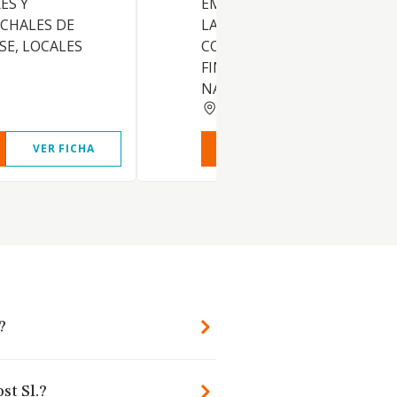
ES Y
EMPRESARIAL O NO, EN TOD
 CHALES DE
LAS MATERIAS RELACIONAD
SE, LOCALES
CON EL AMBITO ECONOMIC
FINANCIERO O DE ANALOGA
NATU
MADRID
VER FICHA
VER INFORME
VER FIC
?
st Sl.?