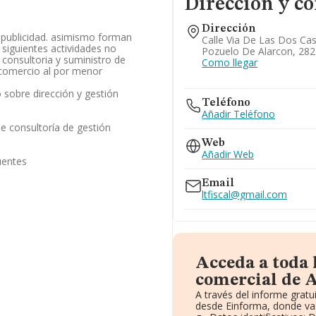
Dirección y co
Dirección
 publicidad. asimismo forman
Calle Via De Las Dos Cast
s siguientes actividades no
Pozuelo De Alarcon, 282
e consultoria y suministro de
Como llegar
comercio al por menor
sobre dirección y gestión
Teléfono
Añadir Teléfono
de consultoría de gestión
Web
Añadir Web
uentes
Email
ltfiscal@gmail.com
Acceda a toda
comercial de A
A través del informe grat
desde Einforma, donde vas