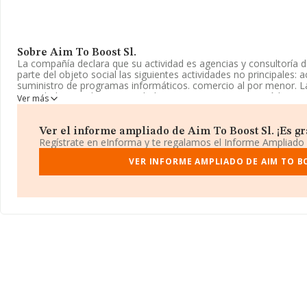
Sobre Aim To Boost Sl.
La compañía declara que su actividad es agencias y consultoría 
parte del objeto social las siguientes actividades no principales: 
suministro de programas informáticos. comercio al por menor. L
Sociedad Limitada. Su actividad CNAE es '%cnae%' con código 7
Ver más
actividad en mercados exteriores.
El correo electrónico es
ltfiscal@gmail.com
.
Ver el informe ampliado de Aim To Boost Sl. ¡Es gra
Regístrate en eInforma y te regalamos el Informe Ampliado
La compañía
Aim To Boost S.L
, B87589487, está situada en Cal
Empresaria núm. 33, (28224), en el municipio de Pozuelo De Alar
VER INFORME AMPLIADO DE AIM TO B
Con los datos a disposición de INFORMA sobre 72.271 empresas p
facturación en el ámbito nacional alcanza los 15.184 millones de
facturación de 210 mil euros entre todas las compañías. Teniend
Madrid, en la base de datos de INFORMA aparecen 24646 empres
8.058 millones de euros. Por último, con el fin de ampliar la infor
empresa, la media de empleados es de 2; la antigüedad alcanza l