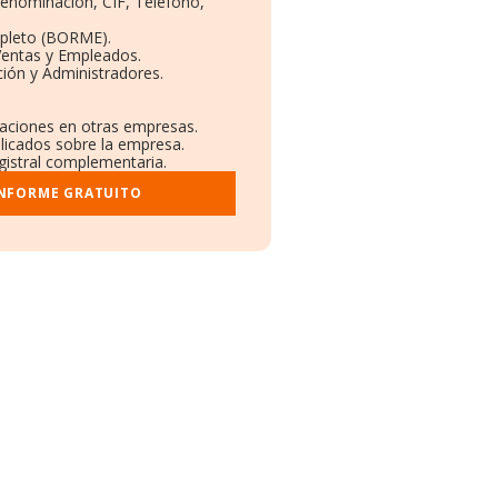
 Denominación, CIF, Teléfono,
pleto (BORME).
Ventas y Empleados.
ión y Administradores.
ulaciones en otras empresas.
blicados sobre la empresa.
egistral complementaria.
INFORME GRATUITO