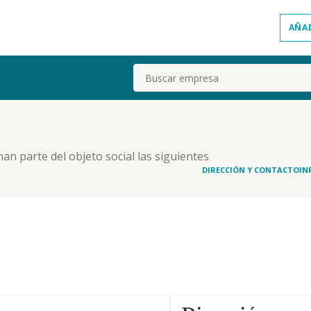
AÑA
Buscar
an parte del objeto social las siguientes
ria y suministro de programas informaticos.
DIRECCIÓN Y CONTACTO
IN