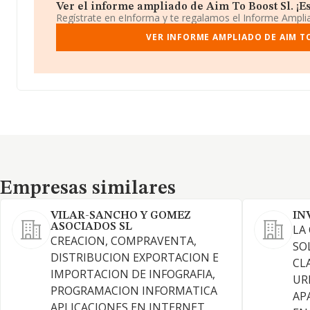
Ver el informe ampliado de Aim To Boost Sl. ¡Es
Regístrate en eInforma y te regalamos el Informe Ampl
VER INFORME AMPLIADO DE AIM T
Empresas similares
Empresas similares
VILAR-SANCHO Y GOMEZ
IN
ASOCIADOS SL
LA
CREACION, COMPRAVENTA,
SO
DISTRIBUCION EXPORTACION E
CL
IMPORTACION DE INFOGRAFIA,
UR
PROGRAMACION INFORMATICA
AP
APLICACIONES EN INTERNET,