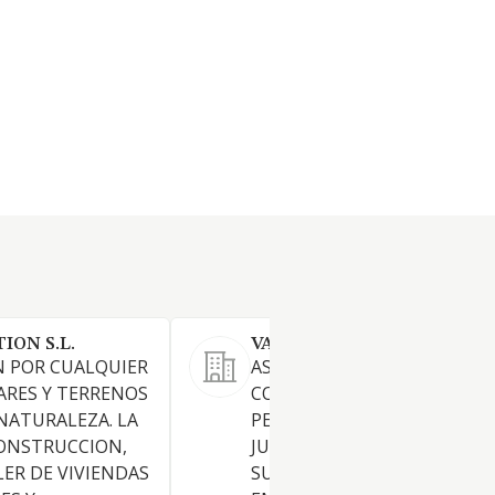
ION S.L.
VALCRISMA SL
N POR CUALQUIER
ASESORAMIENTO Y
ARES Y TERRENOS
CONSULTORIA TANTO DE
NATURALEZA. LA
PERSONAS FISICAS COMO
ONSTRUCCION,
JURIDICAS, CUALQUIERA QUE
LER DE VIVIENDAS
SU FORMA U ORGANIZACION