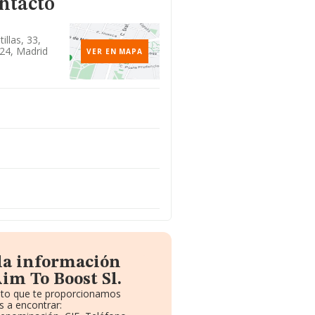
ntacto
illas, 33,
24, Madrid
VER EN MAPA
 la información
im To Boost Sl.
uito que te proporcionamos
 a encontrar: