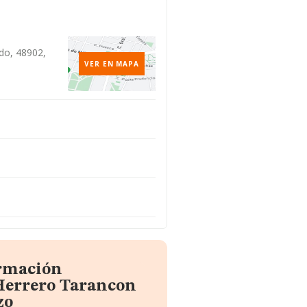
do, 48902,
VER EN MAPA
ormación
Herrero Tarancon
zo