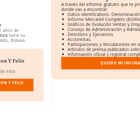
A través del informe gratuito que te 
donde vas a encontrar:
Datos identificativos: Denominación
Informe Mercantil Completo (BORM
Gráficos de Evolución Ventas y Emp
o
Consejo de Administración y Admini
2 años de
Directivos y Ejecutivos.
anzo
tiene su
Accionistas.
ldo, Bizkaia.
Participaciones y Vinculaciones en 
talación de sistemas
Artículos de prensa publicados sobr
 Felix Arroyo
Información oficial y registral comp
on Y Felix
QUIERO MI INFOR
 de esta
ON Y FELIX