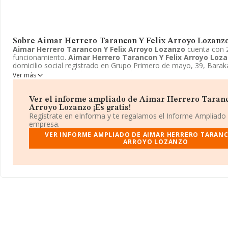
Sobre Aimar Herrero Tarancon Y Felix Arroyo Lozanz
Aimar Herrero Tarancon Y Felix Arroyo Lozanzo
cuenta con 
funcionamiento.
Aimar Herrero Tarancon Y Felix Arroyo Loz
domicilio social registrado en Grupo Primero de mayo, 39, Baraka
Enmarca su actividad CNAE principal como 4322 - Fontanería, ins
Ver más
de calefacción y aire acondicionado.
Aimar Herrero Tarancon Y
Lozanzo
aparece inscrita como Sociedad civil.
Ver el informe ampliado de Aimar Herrero Taranc
Arroyo Lozanzo ¡Es gratis!
Regístrate en eInforma y te regalamos el Informe Ampliado
empresa.
VER INFORME AMPLIADO DE AIMAR HERRERO TARANC
ARROYO LOZANZO