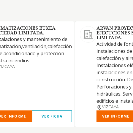
IMATIZACIONES ETXEA
ARVAN PROYEC
CIEDAD LIMITADA.
EJECUCIONES 
LIMITADA.
talaciones y mantenimiento de
Actividad de fon
matización,ventilación,calefacción
instalaciones de
re acondicionado y protección
calefacción y ai
tra incendios.
Instalaciones elé
VIZCAYA
instalaciones en
construcción. De
Perforaciones y
hidráulicas. Serv
edificios e insta
VIZCAYA
VER INFORME
VER FICHA
VER INFORME