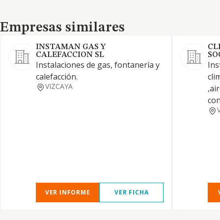
Empresas similares
Empresas similares
INSTAMAN GAS Y
CL
CALEFACCION SL
SO
Instalaciones de gas, fontanería y
Ins
calefacción.
cli
VIZCAYA
,ai
con
VER INFORME
VER FICHA