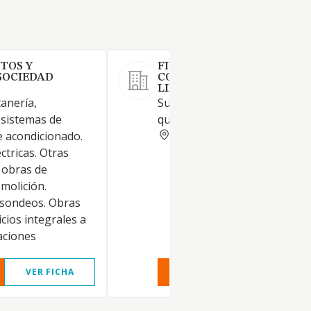
TOS Y
FIVES NORTH AMERICAN
SOCIEDAD
COMBUSTION SPAIN SOCI
LIMITADA.
tanería,
Suministro y fabricación de
 sistemas de
quemadores industriales.
VIZCAYA
re acondicionado.
ctricas. Otras
 obras de
molición.
 sondeos. Obras
icios integrales a
laciones
VER FICHA
VER INFORME
VER FIC