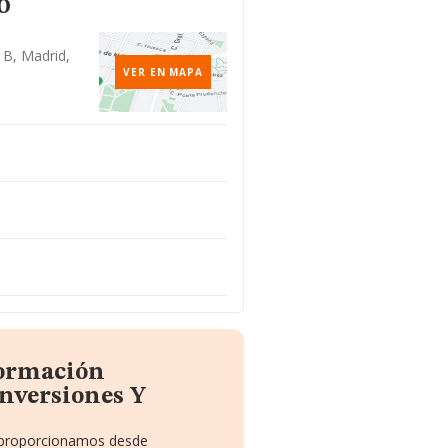
o
 B, Madrid,
VER EN MAPA
formación
nversiones Y
e proporcionamos desde