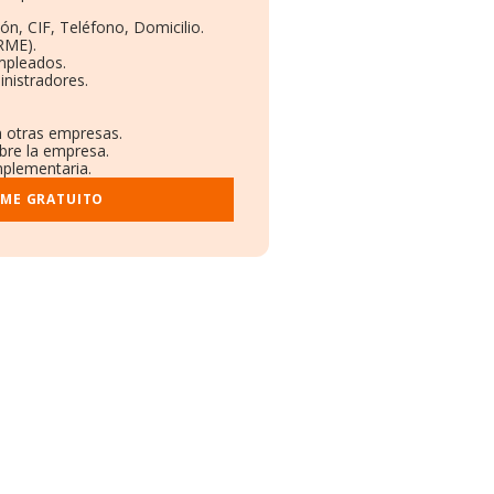
ón, CIF, Teléfono, Domicilio.
RME).
mpleados.
nistradores.
n otras empresas.
obre la empresa.
mplementaria.
RME GRATUITO