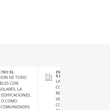
UNO SL
INVERSIONES FERRER DEL 
S.L.
CION DE TODO
LA PROMOCION,
BLES CON
CONSTRUCCION,
SOLARES, LA
REHABILITACION, ADQUISIC
EDIFICACIONES,
VENTA, ARRENDAMIENTO,
 O COMO
CONSERVACION Y EXPLOTA
 COMUNIDADES