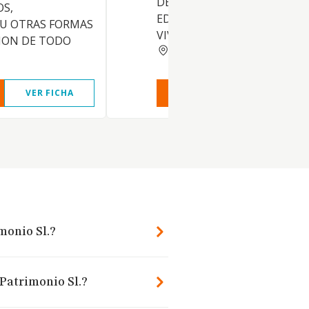
DE TODA CLASE DE INMUEBL
OS,
EDIFICACIONES DESTINADOS
 U OTRAS FORMAS
VIVIENDAS, Y OTROS
ION DE TODO
MADRID
VER FICHA
VER INFORME
VER FIC
monio Sl.?
 Patrimonio Sl.?