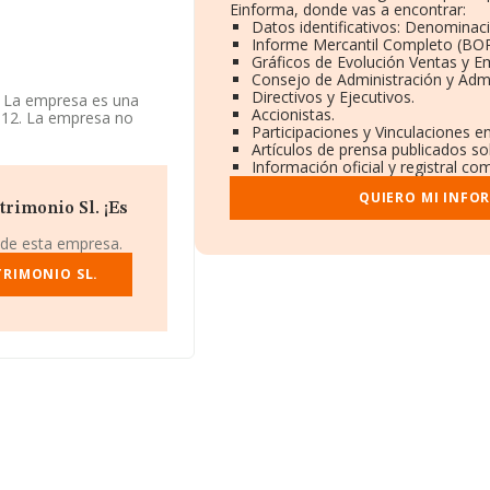
Einforma, donde vas a encontrar:
Datos identificativos: Denominaci
Informe Mercantil Completo (BO
Gráficos de Evolución Ventas y E
Consejo de Administración y Admi
Directivos y Ejecutivos.
. La empresa es una
Accionistas.
812. La empresa no
Participaciones y Vinculaciones e
Artículos de prensa publicados s
Información oficial y registral co
937089, tiene domicilio
 municipio de Madrid,
QUIERO MI INFO
rimonio Sl. ¡Es
 pertenecientes al
 de esta empresa.
s de euros y el promedio
 los 128 mil euros. En
TRIMONIO SL.
se de datos de INFORMA
e euros. Para aportar
de empleados de las
nstitución.