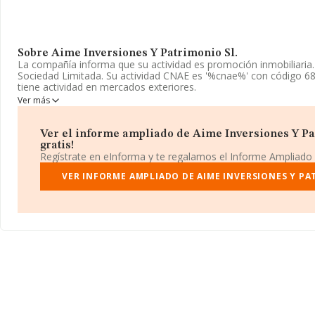
Sobre Aime Inversiones Y Patrimonio Sl.
La compañía informa que su actividad es promoción inmobiliaria
Sociedad Limitada. Su actividad CNAE es '%cnae%' con código 6
tiene actividad en mercados exteriores.
Ver más
La sociedad española
Aime Inversiones y Patrimonio S.L
, B56
fiscal en Avenida Marques De Corbera núm. 6 0 B, (28017), en el
Madrid.
Ver el informe ampliado de Aime Inversiones Y Pat
gratis!
Con los datos a disposición de INFORMA sobre 231.218 empresas
Regístrate en eInforma y te regalamos el Informe Ampliado
sector, a nivel nacional la facturación asciende a 29.817 millone
de la facturación de ventas entre todas las compañías asciende a
VER INFORME AMPLIADO DE AIME INVERSIONES Y PA
relación con la información de la provincia de Madrid, en la ba
aparecen 39467 empresas, con ventas de hasta 14.368 millones d
ulterior información de interés en el ámbito sectorial, la media 
empresas es de 1. La antigüedad alcanza los 20 años desde la co