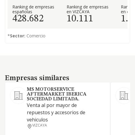
Ranking de empresas
Ranking de empresas
Rankin
españolas
en VIZCAYA
en el 
428.682
10.111
1.1
*
Sector:
Comercio
Empresas similares
Empresas similares
MS MOTORSERVICE
AFTERMARKET IBERICA
C
SOCIEDAD LIMITADA.
r
Venta al por mayor de
v
repuestos y accesorios de
vehiculos
VIZCAYA