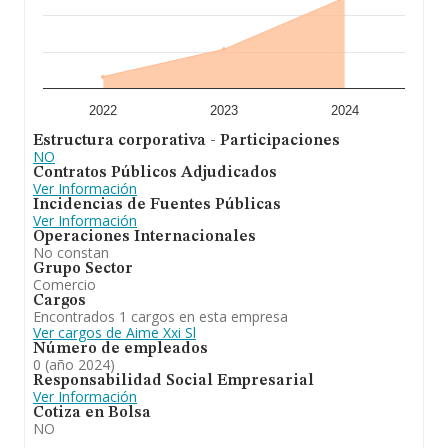
electricos y la comercialización de productos
industriales para los sectores sidero metalurgicos y
electrico. En relación con el ranking de Vizcaya, la
empresa ha escalado posiciones.
2022
2023
2024
Estructura corporativa - Participaciones
NO
Contratos Públicos Adjudicados
Ver Información
Incidencias de Fuentes Públicas
Ver Información
Operaciones Internacionales
No constan
Grupo Sector
Comercio
Cargos
Encontrados 1 cargos en esta empresa
Ver cargos de Aime Xxi Sl
Número de empleados
0 (año 2024)
Responsabilidad Social Empresarial
Ver Información
Cotiza en Bolsa
NO