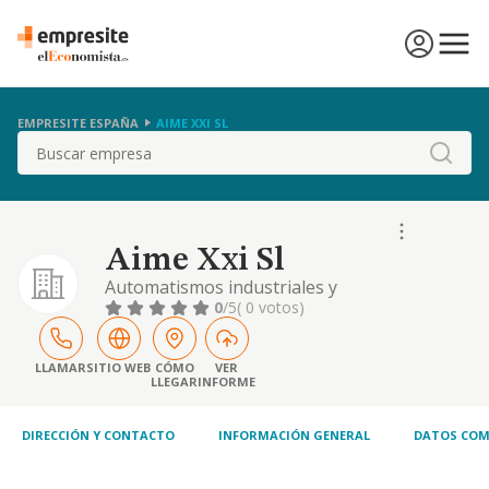
EMPRESITE ESPAÑA
AIME XXI SL
Buscar
Aime Xxi Sl
Automatismos industriales y
mantenimientos electricos y la
0
/5
( 0 votos)
comercializacion de productos industriales
para los sectores sidero metalurgicos y
electrico
LLAMAR
SITIO WEB
CÓMO
VER
LLEGAR
INFORME
DIRECCIÓN Y CONTACTO
INFORMACIÓN GENERAL
DATOS COM