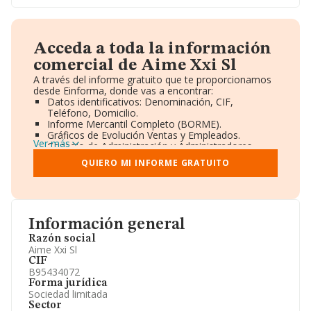
Acceda a toda la información
comercial de Aime Xxi Sl
A través del informe gratuito que te proporcionamos
desde Einforma, donde vas a encontrar:
Datos identificativos: Denominación, CIF,
Teléfono, Domicilio.
Informe Mercantil Completo (BORME).
Gráficos de Evolución Ventas y Empleados.
Ver más
Consejo de Administración y Administradores.
Directivos y Ejecutivos.
QUIERO MI INFORME GRATUITO
Accionistas.
Participaciones y Vinculaciones en otras empresas.
Artículos de prensa publicados sobre la empresa.
Información oficial y registral complementaria.
Información general
Razón social
Aime Xxi Sl
CIF
B95434072
Forma jurídica
Sociedad limitada
Sector