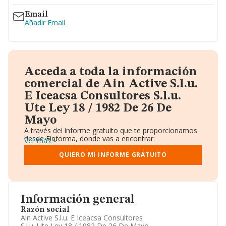
Email
Añadir Email
Acceda a toda la información
comercial de Ain Active S.l.u.
E Iceacsa Consultores S.l.u.
Ute Ley 18 / 1982 De 26 De
Mayo
A través del informe gratuito que te proporcionamos
desde Einforma, donde vas a encontrar:
Ver más
Datos identificativos: Denominación, CIF,
Teléfono, Domicilio.
QUIERO MI INFORME GRATUITO
Informe Mercantil Completo (BORME).
Gráficos de Evolución Ventas y Empleados.
Consejo de Administración y Administradores.
Directivos y Ejecutivos.
Accionistas.
Información general
Participaciones y Vinculaciones en otras empresas.
Razón social
Artículos de prensa publicados sobre la empresa.
Ain Active S.l.u. E Iceacsa Consultores
Información oficial y registral complementaria.
S.l.u. Ute Ley 18 / 1982 De 26 De Mayo