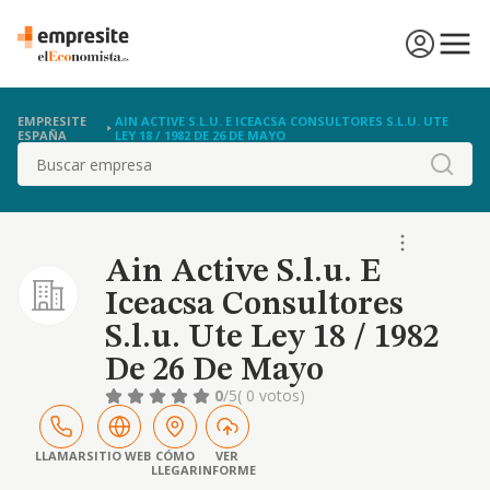
EMPRESITE
AIN ACTIVE S.L.U. E ICEACSA CONSULTORES S.L.U. UTE
ESPAÑA
LEY 18 / 1982 DE 26 DE MAYO
Buscar
Ain Active S.l.u. E
Iceacsa Consultores
S.l.u. Ute Ley 18 / 1982
De 26 De Mayo
0
/5
( 0 votos)
LLAMAR
SITIO WEB
CÓMO
VER
LLEGAR
INFORME