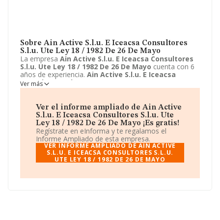
Sobre Ain Active S.l.u. E Iceacsa Consultores
S.l.u. Ute Ley 18 / 1982 De 26 De Mayo
La empresa
Ain Active S.l.u. E Iceacsa Consultores
S.l.u. Ute Ley 18 / 1982 De 26 De Mayo
cuenta con 6
años de experiencia.
Ain Active S.l.u. E Iceacsa
Consultores S.l.u. Ute Ley 18 / 1982 De 26 De Mayo
Ver más
ubicada en Glorieta America, 5 - 1, a Coruña, la Coruña.
Su actividad CNAE se fine como 7112 - Servicios
técnicos de ingeniería y otras actividades relacionadas
Ver el informe ampliado de Ain Active
con el asesoramiento técnico. El modelo de sociedad de
S.l.u. E Iceacsa Consultores S.l.u. Ute
Ain Active S.l.u. E Iceacsa Consultores S.l.u. Ute
Ley 18 / 1982 De 26 De Mayo ¡Es gratis!
Ley 18 / 1982 De 26 De Mayo
es Unión temporal de
Regístrate en eInforma y te regalamos el
empresas.
Informe Ampliado de esta empresa.
VER INFORME AMPLIADO DE AIN ACTIVE
S.L.U. E ICEACSA CONSULTORES S.L.U.
UTE LEY 18 / 1982 DE 26 DE MAYO