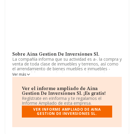
Sobre Aina Gestion De Inversiones Sl.
La compañía informa que su actividad es a-. la compra y
venta de toda clase de inmuebles y terrenos, así como
el arrendamiento de bienes muebles e inmuebles -
excepto el financiero-. b-. la construcción completa en
Ver más
general, reparación y conservación de toda clase de
edificaciones. c-. la compra y venta de toda clase de
vehículos automóvile. La sociedad está inscrita en el
Ver el informe ampliado de Aina
Registro Mercantil como Sociedad Limitada. Su
Gestion De Inversiones Sl. ¡Es gratis!
actividad CNAE es '%cnae%' con código 6811. La
Regístrate en eInforma y te regalamos el
compañía no tiene actividad en mercados exteriores.
Informe Ampliado de esta empresa.
VER INFORME AMPLIADO DE AINA
La sociedad
Aina Gestión de Inversiones S.L
, con
GESTION DE INVERSIONES SL.
número de identificación fiscal B22829717, se
encuentra en Avenida En Joan Carles I núm. 37 Ent Izq,
(03202), Elche, en Alicante, Comunidad Valenciana.