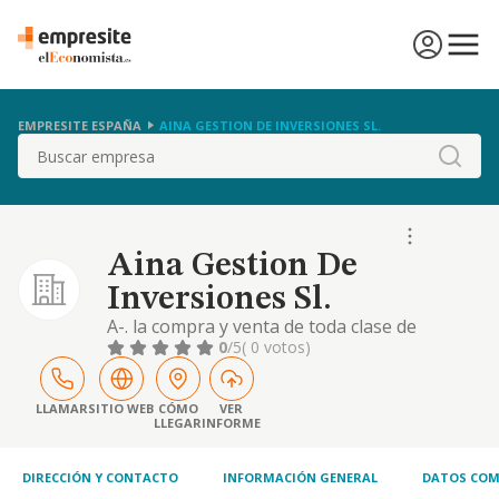
EMPRESITE ESPAÑA
AINA GESTION DE INVERSIONES SL.
Buscar
Aina Gestion De
Inversiones Sl.
A-. la compra y venta de toda clase de
inmuebles y terrenos, así como el
0
/5
( 0 votos)
arrendamiento de bienes muebles e
inmuebles -excepto el financiero-. b-. la
construcción completa en general,
LLAMAR
SITIO WEB
CÓMO
VER
LLEGAR
INFORME
reparación y conservación de toda clase de
edificaciones. c-. la compra y venta de toda
clase de vehículos automóvile.
DIRECCIÓN Y CONTACTO
INFORMACIÓN GENERAL
DATOS COM