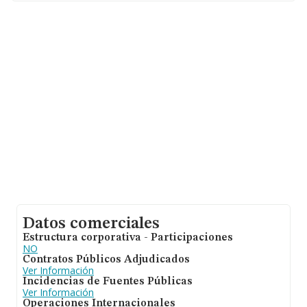
En relación con el sector y disponiendo de los datos de
hasta 67.991 empresas, la facturación en el ámbito
nacional alcanza los 7.139 millones de euros y el
promedio de la facturación de ventas entre todas las
compañías asciende a los 105 mil euros. Como
información adicional de interés, los empleados de
media son 1; la media de antigüedad desde la
constitución es de 13 años.
Datos comerciales
Estructura corporativa - Participaciones
NO
Contratos Públicos Adjudicados
Ver Información
Incidencias de Fuentes Públicas
Ver Información
Operaciones Internacionales