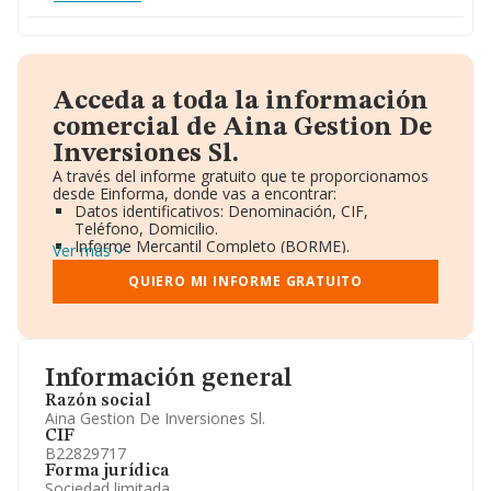
Acceda a toda la información
comercial de Aina Gestion De
Inversiones Sl.
A través del informe gratuito que te proporcionamos
desde Einforma, donde vas a encontrar:
Datos identificativos: Denominación, CIF,
Teléfono, Domicilio.
Informe Mercantil Completo (BORME).
Ver más
Gráficos de Evolución Ventas y Empleados.
Consejo de Administración y Administradores.
QUIERO MI INFORME GRATUITO
Directivos y Ejecutivos.
Accionistas.
Participaciones y Vinculaciones en otras empresas.
Artículos de prensa publicados sobre la empresa.
Información oficial y registral complementaria.
Información general
Razón social
Aina Gestion De Inversiones Sl.
CIF
B22829717
Forma jurídica
Sociedad limitada