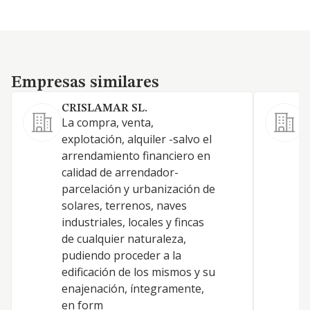
Empresas similares
Empresas similares
CRISLAMAR SL.
La compra, venta,
L
explotación, alquiler -salvo el
arrendamiento financiero en
P
calidad de arrendador-
parcelación y urbanización de
E
solares, terrenos, naves
industriales, locales y fincas
P
de cualquier naturaleza,
O
pudiendo proceder a la
edificación de los mismos y su
enajenación, íntegramente,
en form