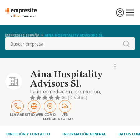
EMPRESITE ESPAÑA
AINA HOSPITALITY ADVISORS SL.
Buscar
Aina Hospitality
Advisors Sl.
La intermediacion, promocion,
administracion y asesoramiento, en todo
0
/5
( 0 votos)
tipo de operaciones inmobiliarias incluyendo
la compraventa y el arrendamiento (excluido
el arrendamiento financiero) asi como la
LLAMAR
SITIO WEB
CÓMO
VER
LLEGAR
INFORME
prestacion...
DIRECCIÓN Y CONTACTO
INFORMACIÓN GENERAL
DATOS COM