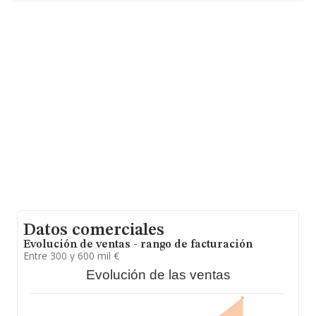
Su correo es
barcelona@ainahospitality.com
.
La empresa española
Aina Hospitality Advisors S.L
,
con CIF B66601402, se encuentra en Avenida Diagonal
núm. 409 P. 8, (08008), Barcelona, Cataluña.
Con los datos a disposición de INFORMA sobre 54.122
empresas pertenecientes al sector, a nivel nacional la
facturación asciende a 4.318 millones de euros y se
estima que el promedio de la facturación entre todas
las empresas es de 79 mil euros. Por último, con el fin
de ampliar la información relativa al ámbito de la
empresa, la antigüedad alcanza los 7 años desde la
constitución. La media de empleados es de 1.
Datos comerciales
Evolución de ventas - rango de facturación
Entre 300 y 600 mil €
Evolución de las ventas