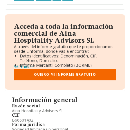
Acceda a toda la información
comercial de Aina
Hospitality Advisors Sl.
A través del informe gratuito que te proporcionamos
desde Einforma, donde vas a encontrar:
Datos identificativos: Denominación, CIF,
Teléfono, Domicilio.
Informe Mercantil Completo (BORME).
Ver más
Gráficos de Evolución Ventas y Empleados.
Consejo de Administración y Administradores.
QUIERO MI INFORME GRATUITO
Directivos y Ejecutivos.
Accionistas.
Participaciones y Vinculaciones en otras empresas.
Artículos de prensa publicados sobre la empresa.
Información oficial y registral complementaria.
Información general
Razón social
Aina Hospitality Advisors Sl.
CIF
B66601402
Forma jurídica
Sociedad limitada unipersonal