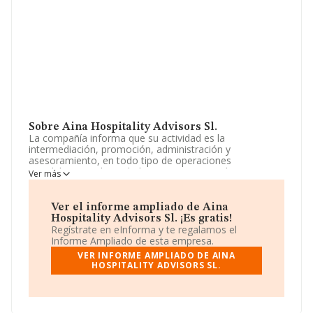
Sobre Aina Hospitality Advisors Sl.
La compañía informa que su actividad es la
intermediación, promoción, administración y
asesoramiento, en todo tipo de operaciones
inmobiliarias incluyendo la compraventa y el
Ver más
arrendamiento (excluido el arrendamiento financiero)
así como la prestación.. La sociedad está inscrita en el
Registro Mercantil como Sociedad Limitada. Su
Ver el informe ampliado de Aina
actividad CNAE es 'Agentes de la propiedad inmobiliaria'
Hospitality Advisors Sl. ¡Es gratis!
con código 6831. La compañía no tiene actividad en
Regístrate en eInforma y te regalamos el
mercados exteriores.
Informe Ampliado de esta empresa.
VER INFORME AMPLIADO DE AINA
Ha habido un incremento en cuanto al número de
HOSPITALITY ADVISORS SL.
empleados y atendiendo a los datos disponibles en
INFORMA, ese número ha estado por encima de la
media de sector.