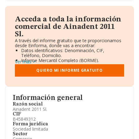
Acceda a toda la información
comercial de Ainadent 2011
Sl.
A través del informe gratuito que te proporcionamos
desde Einforma, donde vas a encontrar:
Datos identificativos: Denominación, CIF,
Teléfono, Domicilio.
Informe Mercantil Completo (BORME).
Ver más
Gráficos de Evolución Ventas y Empleados.
Consejo de Administración y Administradores.
QUIERO MI INFORME GRATUITO
Directivos y Ejecutivos.
Accionistas.
Participaciones y Vinculaciones en otras empresas.
Artículos de prensa publicados sobre la empresa.
Información oficial y registral complementaria.
Información general
Razón social
Ainadent 2011 Sl.
CIF
B45849312
Forma jurídica
Sociedad limitada
Sector
Comercio