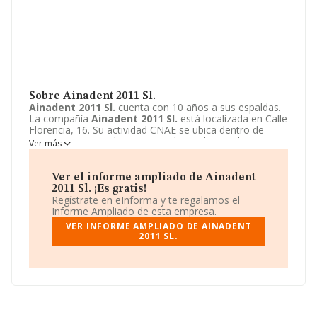
Sobre Ainadent 2011 Sl.
Ainadent 2011 Sl.
cuenta con 10 años a sus espaldas.
La compañía
Ainadent 2011 Sl.
está localizada en Calle
Florencia, 16. Su actividad CNAE se ubica dentro de
4775 - Comercio al por menor de productos de
Ver más
cosmética e higiene.
Ainadent 2011 Sl.
tiene un
modelo de sociedad Sociedad limitada.
Ver el informe ampliado de Ainadent
2011 Sl. ¡Es gratis!
Regístrate en eInforma y te regalamos el
Informe Ampliado de esta empresa.
VER INFORME AMPLIADO DE AINADENT
2011 SL.