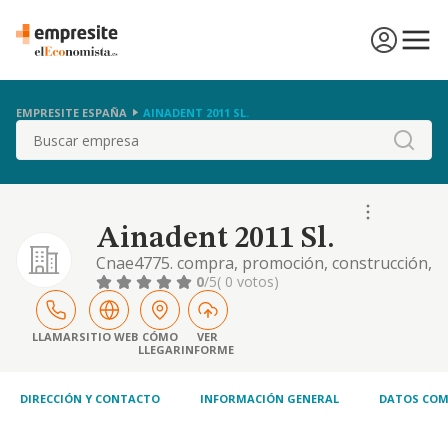
EMPRESITE ESPAÑA
AINADENT 2011 SL.
Buscar
Ainadent 2011 Sl.
Cnae4775. compra, promoción, construcción,
venta de fincas. compra, venta, distribución
0
/5
( 0 votos)
de bebidas, hostelería, vending, quioscos.
compra, promoción, distribución de artículos
de regalo. asesoramiento, asistencia en
LLAMAR
SITIO WEB
CÓMO
VER
LLEGAR
INFORME
materia médica, odontológica. compraventa
de productos cosméticos, higiénicos
DIRECCIÓN Y CONTACTO
INFORMACIÓN GENERAL
DATOS COM