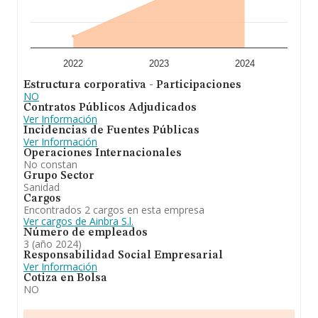
ulterior información de interés en el ámbito sectorial,
los empleados de media son 4; la antigüedad desde la
constitución es de 13 años.
En conclusión, la actividad de
Ainbra S.L
está enfocada
en laboratorio salud publica, con funciones
2022
2023
2024
especificadas en el art. 2 del decreto 444/96 del 7/09 de
Estructura corporativa - Participaciones
la consejeria de salud de la junta de andalucia
NO
concretamente analisis, control sanitario de alimentos,
Contratos Públicos Adjudicados
bebidas, agua de. En el ranking de sectores, la compañía
Ver Información
ha escalado posiciones respecto al 2023, aunque en el
Incidencias de Fuentes Públicas
ranking de todas las empresas en el territorio nacional,
Ver Información
ha experimentado un retroceso.
Operaciones Internacionales
No constan
Grupo Sector
Sanidad
Cargos
Encontrados 2 cargos en esta empresa
Ver cargos de Ainbra S.l.
Número de empleados
3 (año 2024)
Responsabilidad Social Empresarial
Ver Información
Cotiza en Bolsa
NO