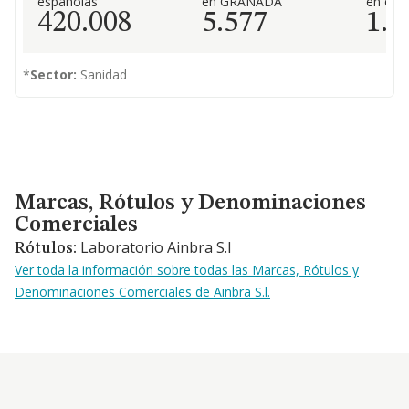
españolas
en GRANADA
en el 
420.008
5.577
1.7
*
Sector:
Sanidad
Marcas, Rótulos y Denominaciones Comerciales
Marcas, Rótulos y Denominaciones
Comerciales
Laboratorio Ainbra S.l
Rótulos:
Ver toda la información sobre todas las Marcas, Rótulos y
Denominaciones Comerciales de Ainbra S.l.