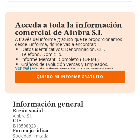
Acceda a toda la información
comercial de Ainbra S.l.
A través del informe gratuito que te proporcionamos
desde Einforma, donde vas a encontrar:
Datos identificativos: Denominación, CIF,
Teléfono, Domicilio.
Informe Mercantil Completo (BORME).
Gráficos de Evolución Ventas y Empleados.
Ver más
Consejo de Administración y Administradores.
Directivos y Ejecutivos.
QUIERO MI INFORME GRATUITO
Accionistas.
Participaciones y Vinculaciones en otras empresas.
Artículos de prensa publicados sobre la empresa.
Información oficial y registral complementaria.
Información general
Razón social
Ainbra S.l.
CIF
B18508028
Forma jurídica
Sociedad limitada