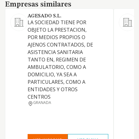
Empresas similares
Empresas similares
AGESADO S.L.
S
LA SOCIEDAD TIENE POR
C
OBJETO LA PRESTACION,
o
POR MEDIOS PROPIOS O
a
AJENOS CONTRATADOS, DE
e
ASISTENCIA SANITARIA
r
TANTO EN, REGIMEN DE
8
AMBULATORIO, COMO A
DOMICILIO, YA SEA A
PARTICULARES, COMO A
ENTIDADES Y OTROS
CENTROS
GRANADA