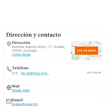
Dirección y contacto
Dirección
Avenida Buenos Aires, 17, Guadix,
18500, Granada
VER EN MAPA
Como llegar
Teléfono
Ver más
619...
Ver teléfono 619...
958663695
Web
Añadir Web
Email
esalas@ujaen.es