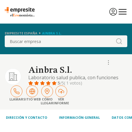
EMPRESITE ESPAÑA
AINBRA S.L.
Buscar
Ainbra S.l.
Laboratorio salud publica, con funciones
especificadas en el art. 2 del decreto 444/96
5
/5
( 1 votos)
del 7/09 de la consejeria de salud de la junta
de andalucia concretamente analisis, control
sanitario de alimentos, bebidas, agua de
LLAMAR
SITIO WEB
CÓMO
VER
LLEGAR
INFORME
DIRECCIÓN Y CONTACTO
INFORMACIÓN GENERAL
DATOS COM