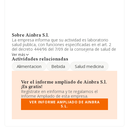
Sobre Ainbra S.l.
La empresa informa que su actividad es laboratorio
salud publica, con funciones especificadas en el art. 2
del decreto 444/96 del 7/09 de la consejeria de salud de
la junta de andalucia concretamente analisis, control
Ver más
sanitario de alimentos, bebidas, agua de. La empresa es
Actividades relacionadas
una Sociedad Limitada. Su CNAE corresponde a 8699
Alimentacion
Bebida
Salud medicina
con código '%cnae%'. No realiza actividad de
importación y/o exportación.
El número de empleados ha sido el mismo con respecto
Ver el informe ampliado de Ainbra S.l.
al 2023 y según los datos a disposición de INFORMA, ha
¡Es gratis!
tenido un número de empleados por debajo de la media
Regístrate en eInforma y te regalamos el
de sector.
Informe Ampliado de esta empresa.
VER INFORME AMPLIADO DE AINBRA
Dentro del ranking de empresas elaborado por
S.L.
INFORMA, atendiendo a los niveles de facturación,
podemos decir de la compañía que: la empresa ha
subido de 32 puestos en el ranking sectorial, pasando
del 1.792 al 1.760. Éstas son algunas de las empresas
que la superan en el ranking de sectores:
Paralelo 40